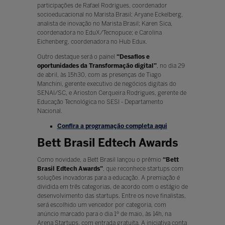
participações de Rafael Rodrigues, coordenador
socioeducacional no Marista Brasil; Aryane Eckelberg,
analista de inovação no Marista Brasil; Karen Sica,
coordenadora no EduX/Tecnopuce; e Carolina
Eichenberg, coordenadora no Hub Edux.
Outro destaque será o painel
“Desafios e
oportunidades da Transformação digital”
, no dia 29
de abril, às 15h30, com as presenças de Tiago
Manchini, gerente executivo de negócios digitais do
SENAI/SC, e Arioston Cerqueira Rodrigues, gerente de
Educação Tecnológica no SESI - Departamento
Nacional.
Confira a programação completa aqui
Bett Brasil Edtech Awards
Como novidade, a Bett Brasil lançou o prêmio
“Bett
Brasil Edtech Awards”
, que reconhece startups com
soluções inovadoras para a educação. A premiação é
dividida em três categorias, de acordo com o estágio de
desenvolvimento das startups. Entre os nove finalistas,
será escolhido um vencedor por categoria, com
anúncio marcado para o dia 1º de maio, às 14h, na
Arena Startups, com entrada gratuita. A iniciativa conta