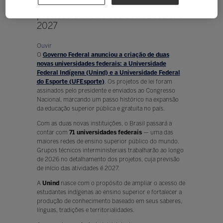
Federal do Esporte, ambas com
previsão de início das atividades em
2027
Ouvir
O
Governo Federal anunciou a criação de
duas
novas universidades federais
: a
Universidade
Federal Indígena (Unind)
e a
Universidade Federal
do Esporte (UFEsporte)
. Os projetos de lei foram
assinados pelo presidente e enviados ao Congresso
Nacional, marcando um passo histórico na expansão
da educação superior pública e gratuita no país.
Com as duas novas instituições, o Brasil passará a
contar com
71 universidades federais
— uma das
maiores redes de ensino superior público do mundo.
Grupos técnicos interministeriais trabalharão ao longo
de 2026 no detalhamento dos projetos, cuja previsão
de início das atividades é 2027.
A
Unind
nasce com o propósito de ampliar o acesso de
estudantes indígenas ao ensino superior e fortalecer a
produção de conhecimento baseado em seus saberes,
línguas, tradições e territorialidades.