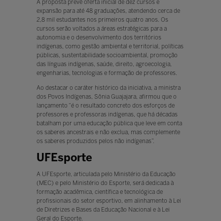
A proposta prevê oferta inicial de dez cursos e
expansão para até 48 graduações, atendendo cerca de
2,8 mil estudantes nos primeiros quatro anos. Os
cursos serão voltados a áreas estratégicas para a
autonomia e o desenvolvimento dos territórios
indígenas, como gestão ambiental e territorial, políticas
públicas, sustentabilidade socioambiental, promoção
das línguas indígenas, saúde, direito, agroecologia,
engenharias, tecnologias e formação de professores.
Ao destacar o caráter histórico da iniciativa, a ministra
dos Povos Indígenas, Sônia Guajajara, afirmou que o
lançamento “é o resultado concreto dos esforços de
professores e professoras indígenas, que há décadas
batalham por uma educação pública que leve em conta
os saberes ancestrais e não exclua, mas complemente
os saberes produzidos pelos não indígenas”.
UFEsporte
A UFEsporte, articulada pelo Ministério da Educação
(MEC) e pelo Ministério do Esporte, será dedicada à
formação acadêmica, científica e tecnológica de
profissionais do setor esportivo, em alinhamento à Lei
de Diretrizes e Bases da Educação Nacional e à Lei
Geral do Esporte.