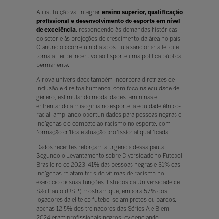
A instituição vai integrar
ensino superior, qualificação
profissional e desenvolvimento do esporte em nível
de excelência
, respondendo às demandas históricas
do setor e às projeções de crescimento da área no país.
O anúncio ocorre um dia após Lula sancionar a lei que
torna a Lei de Incentivo ao Esporte uma política pública
permanente.
A nova universidade também incorpora diretrizes de
inclusão e direitos humanos, com foco na equidade de
gênero, estimulando modalidades femininas e
enfrentando a misoginia no esporte, a equidade étnico-
racial, ampliando oportunidades para pessoas negras e
indígenas e o combate ao racismo no esporte, com
formação crítica e atuação profissional qualificada.
Dados recentes reforçam a urgência dessa pauta.
Segundo o Levantamento sobre Diversidade no Futebol
Brasileiro de 2023, 41% das pessoas negras e 31% das
indígenas relatam ter sido vítimas de racismo no
exercício de suas funções. Estudos da Universidade de
São Paulo (USP) mostram que, embora 57% dos
jogadores da elite do futebol sejam pretos ou pardos,
apenas 12,5% dos treinadores das Séries A e B em
2024 eram profissionais negros, evidenciando