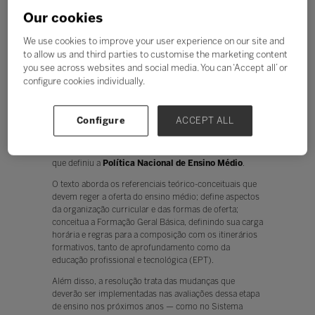
para o Ensino Médio, além de
Our cookies
estabelecer diretrizes gerais para os
itinerários formativos
We use cookies to improve your user experience on our site and
to allow us and third parties to customise the marketing content
Ouvir
you see across websites and social media. You can ‘Accept all’ or
A Câmara de Educação Básica (CEB) do Conselho
configure cookies individually.
Nacional de Educação (CNE) aprovou por
unanimidade, em reunião nesta quinta-feira, 7 de
novembro, resolução que atualiza as
Diretrizes
Configure
ACCEPT ALL
Curriculares Nacionais para o Ensino Médio
e
estabelece orientações gerais para os itinerários
formativos, conforme determina a Lei nº 14.945/2024,
que definiu a
Política Nacional de Ensino Médio
.
O texto aborda os referenciais teórico-conceituais que
devem reger a oferta do ensino médio; define aspectos
da organização curricular e das formas de oferta;
conceitua a Formação Geral Básica, definindo sua carga
horária e regras para a composição com os itinerários
formativos, tanto de aprofundamento como da
educação profissional e tecnológica (EPT).
Além disso, a resolução trata das mudanças que
deverão ser implementadas nas avaliações dessa etapa
de ensino nos próximos anos — como no Sistema