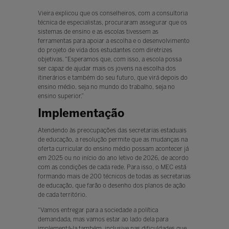
Vieira explicou que os conselheiros, com a consultoria
técnica de especialistas, procuraram assegurar que os
sistemas de ensino e as escolas tivessem as
ferramentas para apoiar a escolha e o desenvolvimento
do projeto de vida dos estudantes com diretrizes
objetivas. “Esperamos que, com isso, a escola possa
ser capaz de ajudar mais os jovens na escolha dos
itinerários e também do seu futuro, que virá depois do
ensino médio, seja no mundo do trabalho, seja no
ensino superior.”
Implementação
Atendendo às preocupações das secretarias estaduais
de educação, a resolução permite que as mudanças na
oferta curricular do ensino médio possam acontecer já
em 2025 ou no início do ano letivo de 2026, de acordo
com as condições de cada rede. Para isso, o MEC está
formando mais de 200 técnicos de todas as secretarias
de educação, que farão o desenho dos planos de ação
de cada território.
“Vamos entregar para a sociedade a política
demandada, mas vamos estar ao lado dela para
implementá-la também, inclusive nas dificuldades que