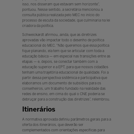
isso, nos disseram que estavam sem horizonte”,
pontuou. Nesse sentido, a secretária mencionou a
consulta pública realizada pelo MEC no início do
processo de escuta da sociedade, que culminaria na lei
criadora da política.
Schweickardt afirmou, ainda, que as diretrizes
aprovadas vão impactar todo o desenho de política
educacional do MEC. “Não queremos que essa política
fique planando, ela tem que se articular com toda a
educação básica — em especial nas transições entre as
etapas — e, depois, se conectar também com a
educação superior e a EPT, para que nossos cidadãos
tenham uma trajetória educacional de qualidade. Foi a
partir dessa perspectiva sistêmica e participativa que
elaboramos um documento de subsídios para os
conselheiros, um trabalho fundado na realidade das
redes de ensino, em cima do qual o CNE poderia se
debruçar para a construção das diretrizes”, relembrou.
Itinerários
A normativa aprovada definiu parâmetros gerais para a
oferta dos itinerários, que deverão ser
complementados com orientações específicas para