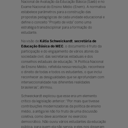
Nacional de Avaliação da Educação Básica (Saeb) e no
Exame Nacional do Ensino Médio (Enem). A normativa
estabelece parâmetros para a construção das
propostas pedagógicas de cada unidade educacional e
define o conceito “Projeto de vida” como uma
estratégia transdisciplinar para a formação do
estudante.
Na visão de
Kátia Schweickardt
,
secretária de
Educação Básica do MEC
, o documento é fruto da
participação e do engajamento de vários atores da
sociedade civil, das secretarias estaduais e dos
conselhos estaduais de educação. “A Política Nacional
de Ensino Médio, refletida nessa resolução, reconhece
o direito de todas e todos os estudantes, o que inclui
reconhecer as desigualdades que se aprofundam com
interseccionalidade nas diferentes realidades
brasileiras”, afirmou.
Schweickardt explicou que esse era um elemento
crítico da legislação anterior: “Por mais que tivesse
contribuições modernizadoras da política de ensino
médio, a antiga lei não foi fruto de uma discussão
coletiva, como deve acontecer no exercício
democrático. Não ouviu vários estudantes da educação
pública, para quem ela não servia, e eles nos disseram