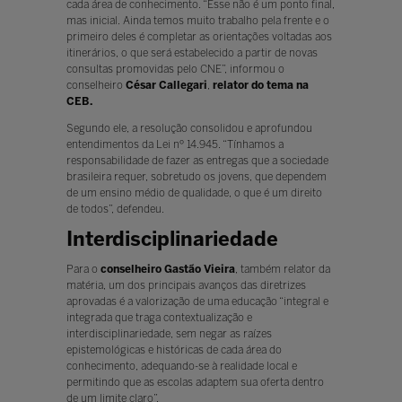
cada área de conhecimento. “Esse não é um ponto final,
mas inicial. Ainda temos muito trabalho pela frente e o
primeiro deles é completar as orientações voltadas aos
itinerários, o que será estabelecido a partir de novas
consultas promovidas pelo CNE”, informou o
conselheiro
César Callegari
,
relator do tema na
CEB.
Segundo ele, a resolução consolidou e aprofundou
entendimentos da Lei nº 14.945. “Tínhamos a
responsabilidade de fazer as entregas que a sociedade
brasileira requer, sobretudo os jovens, que dependem
de um ensino médio de qualidade, o que é um direito
de todos”, defendeu.
Interdisciplinariedade
Para o
conselheiro
Gastão Vieira
, também relator da
matéria, um dos principais avanços das diretrizes
aprovadas é a valorização de uma educação “integral e
integrada que traga contextualização e
interdisciplinariedade, sem negar as raízes
epistemológicas e históricas de cada área do
conhecimento, adequando-se à realidade local e
permitindo que as escolas adaptem sua oferta dentro
de um limite claro”.