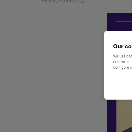
Redação Bett Blog
Our co
We use coo
customise 
configure c