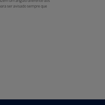
razem um ângulo diferente dos
 para ser avisado sempre que