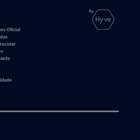
ns Oficial
adas
rocinar
ro
rante
cidade