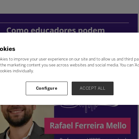
okies
kies to improve your user experience on our site and to allow us and third pa
the marketing content you see across websites and social media. You can ‘Acc
ookies individually.
Configure
ACCEPT ALL