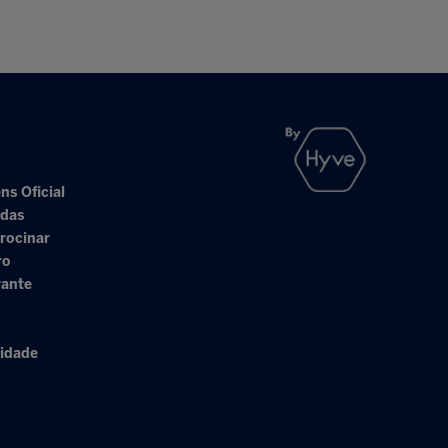
ns Oficial
adas
rocinar
ro
rante
cidade