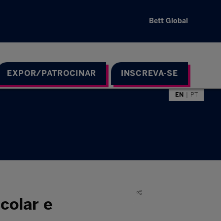
Bett Global
EXPOR/PATROCINAR
INSCREVA-SE
EN
PT
colar e