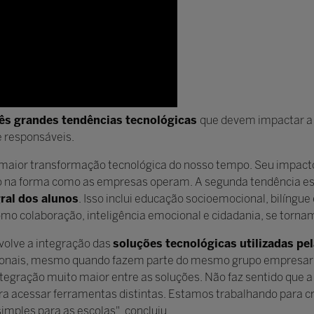
ês grandes tendências tecnológicas
que devem impactar a 
e responsáveis.
 maior transformação tecnológica do nosso tempo. Seu impacto 
to na forma como as empresas operam. A segunda tendência es
ral dos alunos
. Isso inclui educação socioemocional, bilíngu
omo colaboração, inteligência emocional e cidadania, se torna
volve a integração das
soluções tecnológicas utilizadas pe
ionais, mesmo quando fazem parte do mesmo grupo empresarial.
tegração muito maior entre as soluções. Não faz sentido que a
para acessar ferramentas distintas. Estamos trabalhando para 
simples para as escolas", concluiu.