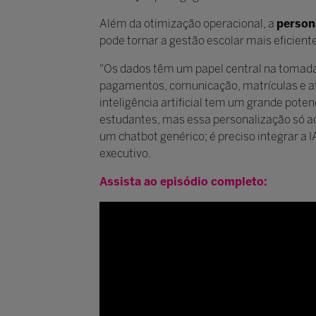
Além da otimização operacional, a
person
pode tornar a gestão escolar mais eficie
"Os dados têm um papel central na tomada
pagamentos, comunicação, matrículas e a
inteligência artificial tem um grande poten
estudantes, mas essa personalização só ac
um chatbot genérico; é preciso integrar a
executivo.
Assista ao episódio completo: