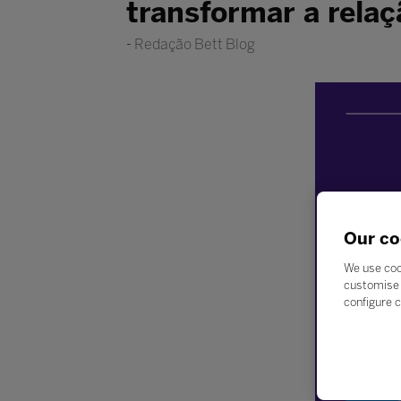
transformar a relaç
Redação Bett Blog
Our co
We use coo
customise 
configure c