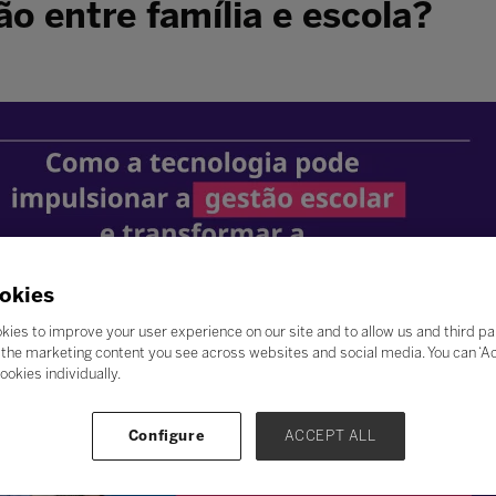
ão entre família e escola?
okies
kies to improve your user experience on our site and to allow us and third pa
the marketing content you see across websites and social media. You can ‘Acc
ookies individually.
Configure
ACCEPT ALL