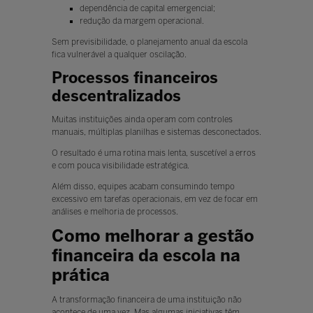
dependência de capital emergencial;
redução da margem operacional.
Sem previsibilidade, o planejamento anual da escola
fica vulnerável a qualquer oscilação.
Processos financeiros
descentralizados
Muitas instituições ainda operam com controles
manuais, múltiplas planilhas e sistemas desconectados.
O resultado é uma rotina mais lenta, suscetível a erros
e com pouca visibilidade estratégica.
Além disso, equipes acabam consumindo tempo
excessivo em tarefas operacionais, em vez de focar em
análises e melhoria de processos.
Como melhorar a gestão
financeira da escola na
prática
A transformação financeira de uma instituição não
acontece de uma vez. Mas algumas iniciativas têm