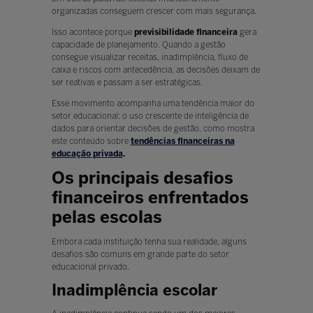
organizadas conseguem crescer com mais segurança.
Isso acontece porque
previsibilidade financeira
gera
capacidade de planejamento. Quando a gestão
consegue visualizar receitas, inadimplência, fluxo de
caixa e riscos com antecedência, as decisões deixam de
ser reativas e passam a ser estratégicas.
Esse movimento acompanha uma tendência maior do
setor educacional: o uso crescente de inteligência de
dados para orientar decisões de gestão, como mostra
este conteúdo sobre
tendências financeiras na
educação privada
.
Os principais desafios
financeiros enfrentados
pelas escolas
Embora cada instituição tenha sua realidade, alguns
desafios são comuns em grande parte do setor
educacional privado.
Inadimplência escolar