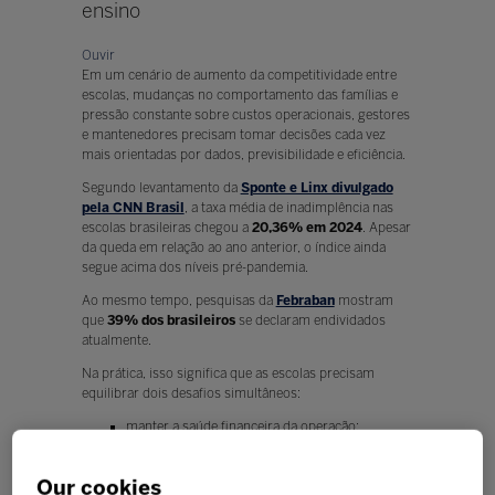
ensino
Ouvir
Em um cenário de aumento da competitividade entre
escolas, mudanças no comportamento das famílias e
pressão constante sobre custos operacionais, gestores
e mantenedores precisam tomar decisões cada vez
mais orientadas por dados, previsibilidade e eficiência.
Segundo levantamento da
Sponte e Linx divulgado
pela CNN Brasil
, a taxa média de inadimplência nas
escolas brasileiras chegou a
20,36% em 2024
. Apesar
da queda em relação ao ano anterior, o índice ainda
segue acima dos níveis pré-pandemia.
Ao mesmo tempo, pesquisas da
Febraban
mostram
que
39% dos brasileiros
se declaram endividados
atualmente.
Na prática, isso significa que as escolas precisam
equilibrar dois desafios simultâneos:
manter a saúde financeira da operação;
preservar um relacionamento positivo e
acolhedor com as famílias.
Our cookies