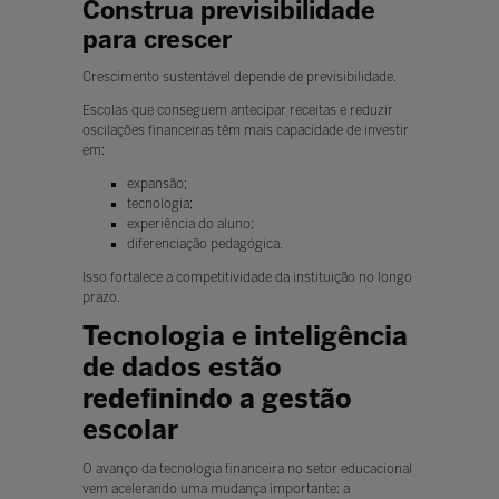
Construa previsibilidade
para crescer
Crescimento sustentável depende de previsibilidade.
Escolas que conseguem antecipar receitas e reduzir
oscilações financeiras têm mais capacidade de investir
em:
expansão;
tecnologia;
experiência do aluno;
diferenciação pedagógica.
Isso fortalece a competitividade da instituição no longo
prazo.
Tecnologia e inteligência
de dados estão
redefinindo a gestão
escolar
O avanço da tecnologia financeira no setor educacional
vem acelerando uma mudança importante: a