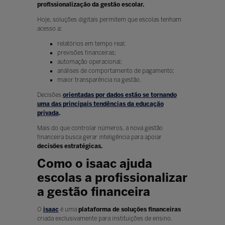
profissionalização da gestão escolar.
Hoje, soluções digitais permitem que escolas tenham
acesso a:
relatórios em tempo real;
previsões financeiras;
automação operacional;
análises de comportamento de pagamento;
maior transparência na gestão.
Decisões
orientadas por dados estão se tornando
uma das principais tendências da educação
privada
.
Mais do que controlar números, a nova gestão
financeira busca gerar inteligência para apoiar
decisões estratégicas.
Como o isaac ajuda
escolas a profissionalizar
a gestão financeira
O
isaac
é uma
plataforma de soluções financeiras
criada exclusivamente para instituições de ensino.