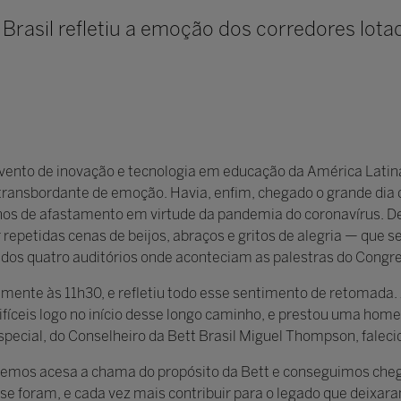
Brasil refletiu a emoção dos corredores lota
evento de inovação e tecnologia em educação da América Latina
transbordante de emoção. Havia, enfim, chegado o grande dia 
nos de afastamento em virtude da pandemia do coronavírus. De
repetidas cenas de beijos, abraços e gritos de alegria — que
 dos quatro auditórios onde aconteciam as palestras do Congr
lmente às 11h30, e refletiu todo esse sentimento de retomada. A
ifíceis logo no início desse longo caminho, e prestou uma ho
ecial, do Conselheiro da Bett Brasil Miguel Thompson, faleci
os acesa a chama do propósito da Bett e conseguimos chega
se foram, e cada vez mais contribuir para o legado que deixar