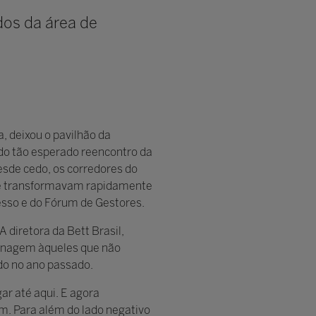
dos da área de
, deixou o pavilhão da
do tão esperado reencontro da
sde cedo, os corredores do
 se transformavam rapidamente
esso e do Fórum de Gestores.
 diretora da Bett Brasil,
menagem àqueles que não
do no ano passado.
r até aqui. E agora
am. Para além do lado negativo