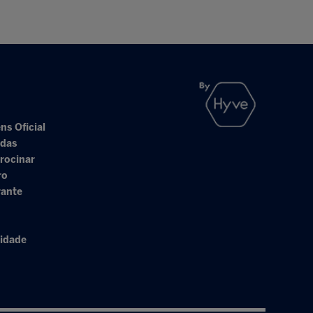
ns Oficial
adas
rocinar
ro
rante
cidade