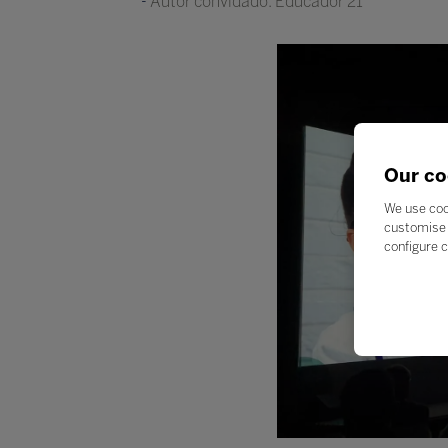
Autor convidado: Educador 21
Our co
We use coo
customise 
configure c