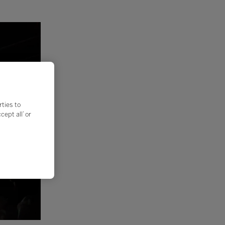
rties to
ept all’ or