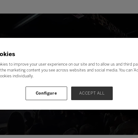
okies
kies to improve your user experience on our site and to allow us and third pa
the marketing content you see across websites and social media. You can ‘Acc
ookies individually.
Configure
ACCEPT ALL