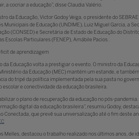
, a cocriar a educação”, disse Claudia Valério.
ro da Educação, Victor Godoy Veiga, o presidente do SEBRAE N
es Municipais de Educação (UNDIME), Luiz Miguel Garcia, a Se
ção (CONSED) e Secretária de Estado de Educação do Distrito
as Escolas Particulares (FENEP), Amábile Pacios .
déficit de aprendizagem
 da Educação volta a prestigiar o evento. O ministro da Educa
 o Ministério da Educação (MEC) mantém um estande, e também 
ncia do tripé da política implementada pela sua pasta no govern
 escolar e conectividade da educação brasileira.
iabilizar o plano de recuperação da educação no pós-pandemia. 
mação digital da educação brasileira”, resumiu Godoy, desta
 Conectada, que prevê sua universalização até o fim deste ano
EC
 Melles, destacou o trabalho realizado nos últimos anos, de i