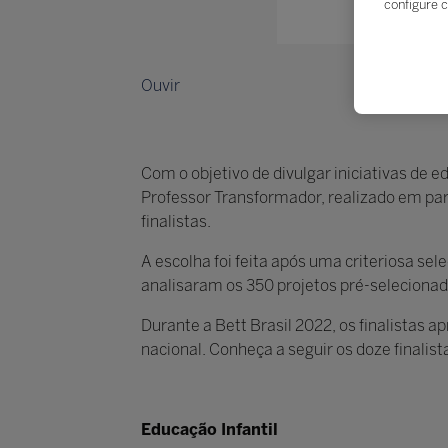
configure c
Ouvir
Com o objetivo de divulgar iniciativas de
Professor Transformador, realizado em parc
finalistas.
A escolha foi feita após uma criteriosa se
analisaram os 350 projetos pré-selecionad
Durante a Bett Brasil 2022, os finalistas 
nacional. Conheça a seguir os doze finalist
Educação Infantil