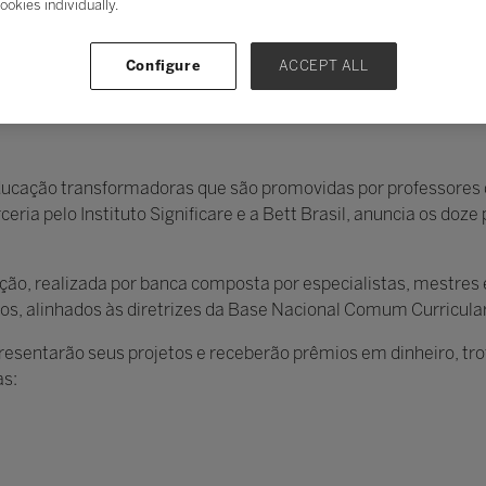
ookies individually.
Configure
ACCEPT ALL
 educação transformadoras que são promovidas por professores 
eria pelo Instituto Significare e a Bett Brasil, anuncia os doz
leção, realizada por banca composta por especialistas, mestre
os, alinhados às diretrizes da Base Nacional Comum Curricula
apresentarão seus projetos e receberão prêmios em dinheiro, t
as: