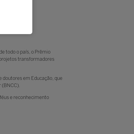
de todo o país, o Prêmio
e projetos transformadores
s e doutores em Educação, que
r (BNCC).
roféus e reconhecimento