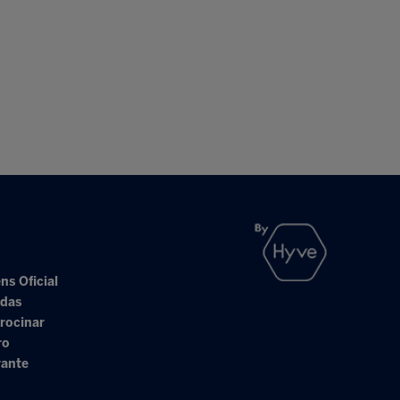
ns Oficial
adas
rocinar
ro
rante