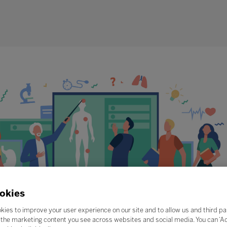
okies
kies to improve your user experience on our site and to allow us and third pa
the marketing content you see across websites and social media. You can ‘Acc