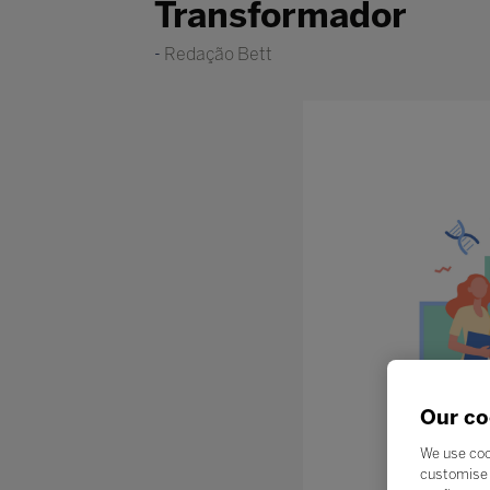
Transformador
Redação Bett
Our co
We use coo
customise 