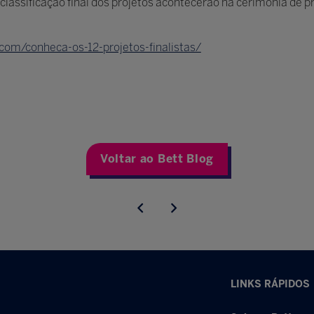
 classificação final dos projetos acontecerão na cerimônia de 
com/conheca-os-12-projetos-finalistas/
Voltar ao Bett Blog
LINKS RÁPIDOS