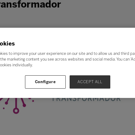
ransformador
okies
kies to improve your user experience on our site and to allow us and third pa
the marketing content you see across websites and social media. You can ‘Acc
ookies individually.
Configure
ACCEPT ALL