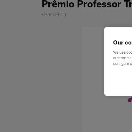
Prêmio Professor T
Base2Edu
Our co
We use coo
customise 
configure c