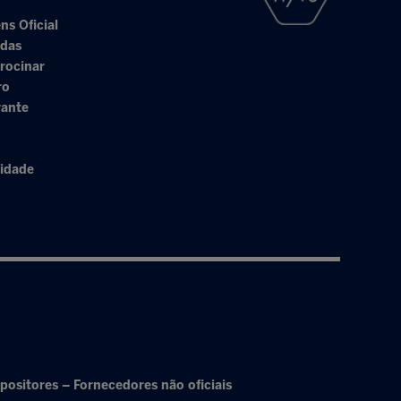
ns Oficial
adas
rocinar
ro
rante
cidade
positores – Fornecedores não oficiais