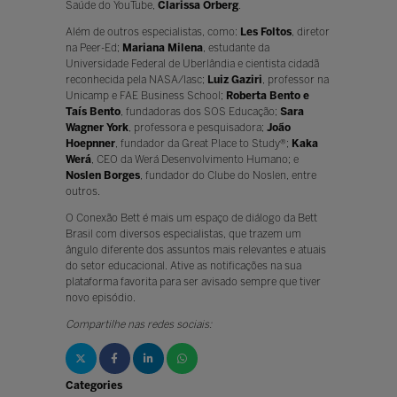
Saúde do YouTube,
Clarissa Orberg
.
Além de outros especialistas, como:
Les Foltos
, diretor
na Peer-Ed;
Mariana Milena
, estudante da
Universidade Federal de Uberlândia e cientista cidadã
reconhecida pela NASA/Iasc;
Luiz Gaziri
, professor na
Unicamp e FAE Business School;
Roberta Bento e
Taís Bento
, fundadoras dos SOS Educação;
Sara
Wagner York
, professora e pesquisadora;
João
Hoepnner
, fundador da Great Place to Study®;
Kaka
Werá
, CEO da Werá Desenvolvimento Humano; e
Noslen Borges
, fundador do Clube do Noslen, entre
outros.
O Conexão Bett é mais um espaço de diálogo da Bett
Brasil com diversos especialistas, que trazem um
ângulo diferente dos assuntos mais relevantes e atuais
do setor educacional. Ative as notificações na sua
plataforma favorita para ser avisado sempre que tiver
novo episódio.
Compartilhe nas redes sociais:
Categories