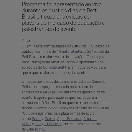
Programa foi apresentado ao vivo
durante os quatros dias da Bett
Brasil e trouxe entrevistas com
players do mercado de educação e
palestrantes do evento
Ouvir
Quem já está com saudades da Bett Brasil? Sucesso de
público,
com mais de 40 mil visitantes
, a 29ª edição da
Bett Brasil, o maior evento de Inovação e Tecnologia
para Educação na América Latina, disponibilizou os
episódios do
Conexão Bett
transmitidos ao vivo para
quem quer matar as saudades do evento.
Uma das novidades deste ano, o estúdio do Conexão
Bett foi um espaço preparado para transmitir
entrevistas e
takes
ao vivo durante os quatro dias do
evento. E agora, para aqueles que não puderam
comparecer à Bett Brasil ou querem rever os episódios
diários, o conteúdo do Conexão Bett está disponível no
Youtube
e nas principais plataformas de áudio,
como
Spotify
,
Deezer
,
Apple Podcasts
,
Amazon
Music
e
Google Podcasts
, entre outras e no portal
do
Educador21.