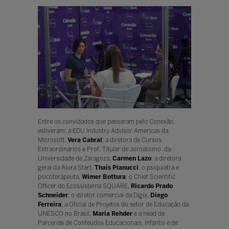
Entre os convidados que passaram pelo Conexão,
estiveram: a EDU Industry Advisor Americas da
Microsoft,
Vera Cabral
; a diretora de Cursos
Extraordinários e Prof. Titular de Jornalismo da
Universidade de Zaragoza,
Carmen Lazo
; a diretora
geral da Alura Start,
Thais Pianucci
; o psiquiatra e
psicoterapeuta,
Wimer Bottura
; o Chief Scientific
Officer do Ecossistema SQUARE,
Ricardo Prado
Schneider
; o diretor comercial da Digix,
Diego
Ferreira
; a Oficial de Projetos do setor de Educação da
UNESCO no Brasil,
Maria Rehder
e a head de
Parcerias de Conteúdos Educacionais, Infantis e de