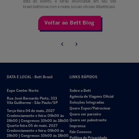
data do evento, e serão anunciadas em seu site
brasil.bettshow.com e redes sociais oficiais @bettbrasil.
Voltar ao Bett Blog
DATA E LOCAL - Bett Brasil
LINKS RÁPIDOS
Expo Center Norte
Sobre a Bett
Agência de Viagens Oficial
Rua José Bernardo Pinto, 333
Soluções Integradas
Vila Guilherme - São Paulo/SP
Quero Expor/Patrocinar
Terça-feira 04 de maio, 2027
Quero ser parceiro
Credenciamento e feira: 09h00 às
Quero ser palestrante
19h00 | Congresso: 10h00 às 18h00
Quarta-feira 05 de maio, 2027
Imprensa
Credenciamento e feira: 09h00 às
Fale Conosco
19h00 | Congresso: 10h00 às 18h00
Política de Privacidade