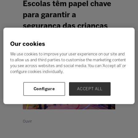
Escolas têm papel chave
para garantir a
segurança das crianças
online
Our cookies
Redação Bett na Bett Show em Londres
We use cookies to improve your user experience on our site and
to allow us and third parties to customise the marketing content
you see across websites and social media. You can ‘Accept all’ or
configure cookies individually.
Configure
ACCEPT ALL
Ouvir