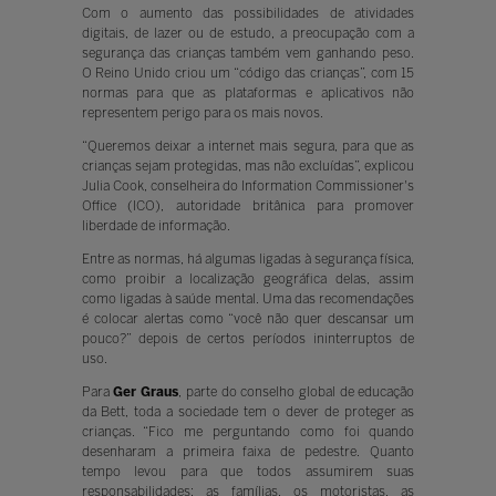
Com o aumento das possibilidades de atividades
digitais, de lazer ou de estudo, a preocupação com a
segurança das crianças também vem ganhando peso.
O Reino Unido criou um “código das crianças”, com 15
normas para que as plataformas e aplicativos não
representem perigo para os mais novos.
“Queremos deixar a internet mais segura, para que as
crianças sejam protegidas, mas não excluídas”, explicou
Julia Cook, conselheira do Information Commissioner's
Office (ICO), autoridade britânica para promover
liberdade de informação.
Entre as normas, há algumas ligadas à segurança física,
como proibir a localização geográfica delas, assim
como ligadas à saúde mental. Uma das recomendações
é colocar alertas como “você não quer descansar um
pouco?” depois de certos períodos ininterruptos de
uso.
Para
Ger Graus
, parte do conselho global de educação
da Bett, toda a sociedade tem o dever de proteger as
crianças. “Fico me perguntando como foi quando
desenharam a primeira faixa de pedestre. Quanto
tempo levou para que todos assumirem suas
responsabilidades: as famílias, os motoristas, as