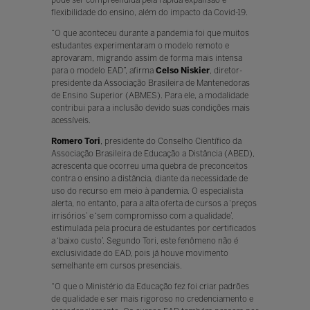
flexibilidade do ensino, além do impacto da Covid-19.
“O que aconteceu durante a pandemia foi que muitos
estudantes experimentaram o modelo remoto e
aprovaram, migrando assim de forma mais intensa
para o modelo EAD”, afirma
Celso Niskier
, diretor-
presidente da Associação Brasileira de Mantenedoras
de Ensino Superior (ABMES). Para ele, a modalidade
contribui para a inclusão devido suas condições mais
acessíveis.
Romero Tori
, presidente do Conselho Científico da
Associação Brasileira de Educação a Distância (ABED),
acrescenta que ocorreu uma quebra de preconceitos
contra o ensino a distância, diante da necessidade de
uso do recurso em meio à pandemia. O especialista
alerta, no entanto, para a alta oferta de cursos a ‘preços
irrisórios’ e ‘sem compromisso com a qualidade’,
estimulada pela procura de estudantes por certificados
a ‘baixo custo’. Segundo Tori, este fenômeno não é
exclusividade do EAD, pois já houve movimento
semelhante em cursos presenciais.
“O que o Ministério da Educação fez foi criar padrões
de qualidade e ser mais rigoroso no credenciamento e