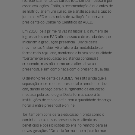
recredenciamento. Os cursos EAD também passam por
essas avaliações. Então, a recomendação é que antes de
se matricular em um curso, seja analisada sua situação
junto ao MEC e suas notas de avaliação”, observa o
presidente do Conselho Científico da ABED.
Em 2020, pela primeira vez na história, o número de
ingressantes em EAD ultrapassou o de estudantes que
iniciaram a graduação presencial. Diante deste
movimento, Niskier vê o futuro da modalidade de
forma mais regulada, mantendo a busca pela qualidade.
“Certamente a educação a distância continuará
crescendo, mas não como uma alternativa ao
presencial, e sim combinada com o presencial”, avalia.
O diretor-presidente da ABMES ressalta ainda que a
separação entre modelo presencial e remoto tende a
cair, dando espaço para o surgimento da educação
mediada pela tecnologia. Desta forma, caberá às
instituições de ensino definirem a quantidade de carga
horária entre presencial e online.
Tori também considera a educação híbrida como o
caminho para cursos presenciais e salienta os
benefícios e possiblidades do ensino remoto para as
novas gerações. “De certa forma, quem já se formar