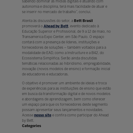
sabendo dominar as mídias digitais e atuando com
autonomia e disciplina, terá mais facilidade de atuar e
se inserir no mercado de trabalho”, conclui.
Atenta às discussões do setor, a
Bett Brasil
promoverá o
Ahead by Bett
, evento dedicado à
Educação Superior e Profissional, de 9 a 12 de maio, no
Transamerica Expo Center, em São Paulo. O espaço
contará com a presença de líderes, instituições e
fornecedores de soluções – também voltados para a
modalidade de EAD, como a Instructure e a B42, do
Ecossistema Simplifica. Serão ainda discutidas
temáticas relacionadas ao hibridismo, empregabilidade,
inovação (novos modelos de ensino) e formação inicial
de educadores e educadoras.
O objetivo é promover um ambiente de ideias e troca
de experiências para as instituições de ensino que estão
em busca da transformação digital e de novos modelos
e abordagens de aprendizagem, bem como oferecer
um espaço para que os fornecedores deste segmento
possam apresentar seus lançamentos e novidades.
Acesse
nosso site
e confira como participar do Ahead
by Bett.
Categories