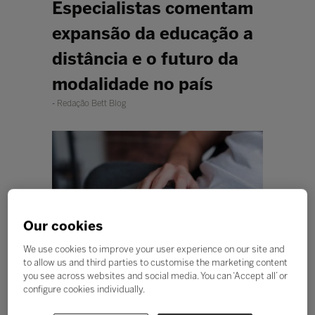
Especialistas comentam
expansão da educação a
distância e o futuro da
modalidade no país
Redação Bett Blog
Our cookies
We use cookies to improve your user experience on our site and
to allow us and third parties to customise the marketing content
you see across websites and social media. You can ‘Accept all’ or
configure cookies individually.
Dados recentes do Censo da
Educação Superior apontam para o