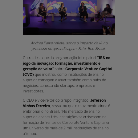
Andrea Paiva refletiu sobre o impacto da IA no
processo de aprendizagem. Foto: Bett Brasil.
Outro destaque da programação foi o painel
“IES no
jogo da inovação: formação, investimento e
geração de valor”
sobre
Corporate Venture Capital
(CVC)
que mostrou como instituições de ensino
superior começam a atuar também como hubs de
negócios, conectando startups, empresas e
investidores.
O CEO e vice-reitor do Grupo Integrado,
Jeferson
Vinhas Ferreira
, ressaltou que o movimento ainda é
embrionário no Brasil. “No mercado de ensino
superior, apenas três instituições se arriscaram na
formação de frentes de Corporate Venture Capital em
um universo de mais de 2 mil instituições de ensino”,
afirmou.