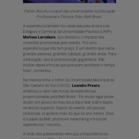
Painel discutiu o papel das universidades na Educação
Profissional e Técnica. Foto: Bett Brasil.
A experiência também foi celebrada pela diretora de
Estágios e Carreiras da Universidade Paulista (UNIP),
Melissa Larrabure
, que destacou o impacto das
conexões promovidas pelo evento. “Foi uma
experiência que não tem preço. É um evento que reúne
grandes pessoas, grandes cabeças, grandes áreas. Para
a educação, isso é uma evolução gigantesca. São
muitas ideias e trocas que precisam acontecer o tempo
todo”, comentou.
Na mesma linha, o reitor da Universidade Municipal de
São Caetano do Sul (USCS),
Leandro Prearo
,
enfatizou o valor das trocas de experiências
proporcionadas pela Bett Brasil. “Foi muito legal poder
dividir um pouco do meu dia a dia e falar sobre dados
no ensino superior. Depois do evento, em poucas
conversas, já aprendi mais do que no ano inteiro. Esse
é o papel da Bett: promover networking e troca de
experiências”, resumiu.
A visão dos palestrantes reforçou a importância do