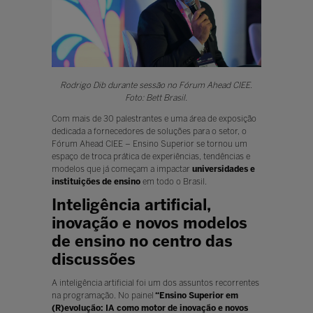
Rodrigo Dib durante sessão no Fórum Ahead CIEE.
Foto: Bett Brasil.
Com mais de 30 palestrantes e uma área de exposição
dedicada a fornecedores de soluções para o setor, o
Fórum Ahead CIEE – Ensino Superior se tornou um
espaço de troca prática de experiências, tendências e
modelos que já começam a impactar
universidades e
instituições de ensino
em todo o Brasil.
Inteligência artificial,
inovação e novos modelos
de ensino no centro das
discussões
A inteligência artificial foi um dos assuntos recorrentes
na programação. No painel
“Ensino Superior em
(R)evolução: IA como motor de inovação e novos