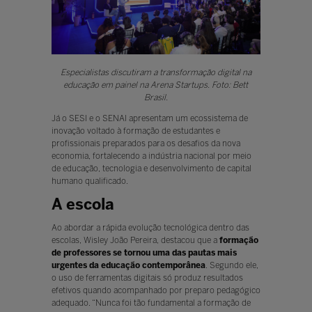
Especialistas discutiram a transformação digital na
educação em painel na Arena Startups. Foto: Bett
Brasil.
Já o SESI e o SENAI apresentam um ecossistema de
inovação voltado à formação de estudantes e
profissionais preparados para os desafios da nova
economia, fortalecendo a indústria nacional por meio
de educação, tecnologia e desenvolvimento de capital
humano qualificado.
A escola
Ao abordar a rápida evolução tecnológica dentro das
escolas, Wisley João Pereira, destacou que a
formação
de professores se tornou uma das pautas mais
urgentes da educação contemporânea
. Segundo ele,
o uso de ferramentas digitais só produz resultados
efetivos quando acompanhado por preparo pedagógico
adequado. “Nunca foi tão fundamental a formação de