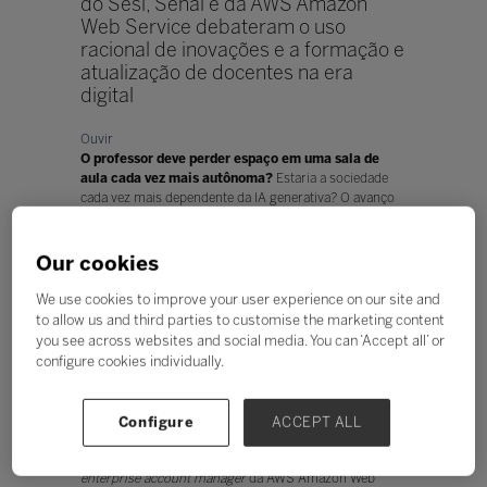
do Sesi, Senai e da AWS Amazon
Web Service debateram o uso
racional de inovações e a formação e
atualização de docentes na era
digital
Ouvir
O professor deve perder espaço em uma sala de
aula cada vez mais autônoma?
Estaria a sociedade
cada vez mais dependente da IA generativa? O avanço
acelerado das tecnologias digitais e da inteligência
artificial está obrigando escolas e instituições de ensino
a repensarem não apenas ferramentas pedagógicas,
Our cookies
mas também o próprio
papel humano dentro da
educação.
We use cookies to improve your user experience on our site and
to allow us and third parties to customise the marketing content
A necessidade de preparar estudantes em um mundo
you see across websites and social media. You can ‘Accept all’ or
cada vez mais automatizado, sem comprometer
configure cookies individually.
habilidades cognitivas, criativas e socioemocionais, é
uma das discussões sobre o futuro da aprendizagem
entre especialistas da área.
Configure
ACCEPT ALL
Na Arena Startups, da Bett Brasil, o superintendente de
Educação do SESI Nacional,
Wisley João Pereira
, o
enterprise account manager
da AWS Amazon Web