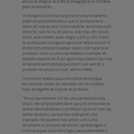
alunos ao integrar as práticas pedagógicas já utilizadas
pelos professores.
"A Inteligência Artificial surge como uma ferramenta
poderosa que potencializa o que os professores já
fazem em sala de aula. Historicamente, as turmas eram
menores, com 30 ou 40 alunos, mas hoje, em cursos
online, esse número pode chegar a 100 ou 150. Como
os professores conseguem gerenciar tantos alunos? A
IA entra em cena para analisar dados e dar suporte ao
professor, como no envio de feedback e correção de
questões específicas. É um apoio importante e não uma
ferramenta automatizada para fazer tudo sem ter o
professor envolvido no loop”, afirmou Mello.
O professor destaca que a IA e outras tecnologias
educacionais devem ser pensadas em um contexto
mais abrangente de suporte ao professor.
“Temos que entender a IA em uma perspectiva mais
ampla, não simplesmente dizer que a IA vai resolver as
tarefas administrativas e o professor vai focar mais nas
tarefas de ensino, porque isso pode gerar uma
frustração. No aspecto mais amplo, a IA é uma
ferramenta no processo de ensino/ aprendizagem e,
como qualquer outra tecnologia, para potencializar o