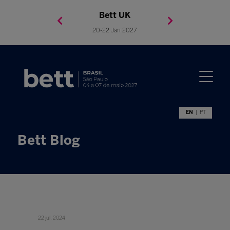
Bett Brasil
Bett Asia
Bett USA
Bett UK
23-24 Setembro 2026
8-10 November 2027
05-08 Mai 2026
20-22 Jan 2027
EN
PT
Bett Blog
22 jul. 2024