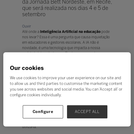
da Jornada Bett Nordeste, em Recife,
que será realizada nos dias 4 e 5 de
setembro
Ouvir
Até onde a
Inteligência Artificial na educação
pode
nos levar? Essa é uma pergunta que causa inquietação
em educadores e gestores escolares. A IA não é
novidade, é uma tecnologia que impacta a nossa
realidade há muito tempo. Porém, o avanço de
inteligências generativas nos últimos anos, como o
ChatGPT, adicionou um novo ingrediente no contexto
Our cookies
da educação com discussões sobre a adoção de IA na
sala de aula migrando do campo hipotético “se” para o
We use cookies to improve your user experience on our site and
“como”.
to allow us and third parties to customise the marketing content
you see across websites and social media. You can ‘Accept all’ or
Incluir recursos de IA nas salas de aula de forma útil na
formação dos alunos não é tarefa simples. Um dos
configure cookies individually.
questionamentos que colocam em xeque a efetividade
da implementação de inovações é se os professores
estão confortáveis e capacitados para utilizar
Configure
ACCEPT ALL
tecnologias baseadas em IA em suas práticas
pedagógicas. E mais: se terão plena autonomia para
utilizá-la.