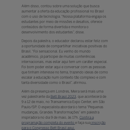
Além disso, contou sobre uma solução que busca
aumentar a oferta da educação profissional no Brasil
com o uso de tecnologia. “Nossa plataforma engaja os
estudantes por meio de missões e desafios, oferece
conteúdos de forma divertida e monitora o
desenvolvimento dos estudantes”, disse.
Depois da palestra, o educador declarou estar feliz com
a oportunidade de compartilhar iniciativas positivas do
Brasil. “Foi sensacional. Eu venho do mundo
acadêmico, já participei de muitas conferências
internacionais, mas estar aqui tem um caráter especial.
Foi bom poder estar aqui e conversar com as pessoas
que tinham interesse no tema, trazendo ideias de como
escalar a educação num contexto tão complexo e com
tanta diversidade como o Brasil”, afirmou.
Além da presença em Londres, Meira será mais uma
vez palestrante da
Bett Brasil 2023
, que acontecerá de
9 a 12 de maio, no Transamerica Expo Center, em São
Paulo/SP. O especialista abordará o tema “Pequenas
mudanças, Grandes Transformações” em palestra
inspiradora no dia 9 de maio, às 17h.
Confira a
programação completa do evento
e faça sua
inscrição
para o Congresso Bett Brasil aqui.