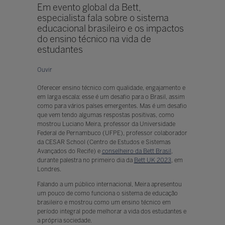
Em evento global da Bett,
especialista fala sobre o sistema
educacional brasileiro e os impactos
do ensino técnico na vida de
estudantes
Ouvir
Oferecer ensino técnico com qualidade, engajamento e
em larga escala: esse é um desafio para o Brasil, assim
como para vários países emergentes. Mas é um desafio
que vem tendo algumas respostas positivas, como
mostrou Luciano Meira, professor da Universidade
Federal de Pernambuco (UFPE), professor colaborador
da CESAR School (Centro de Estudos e Sistemas
Avançados do Recife) e
conselheiro da Bett Brasil
,
durante palestra no primeiro dia da
Bett UK 2023
, em
Londres.
Falando a um público internacional, Meira apresentou
um pouco de como funciona o sistema de educação
brasileiro e mostrou como um ensino técnico em
período integral pode melhorar a vida dos estudantes e
a própria sociedade.