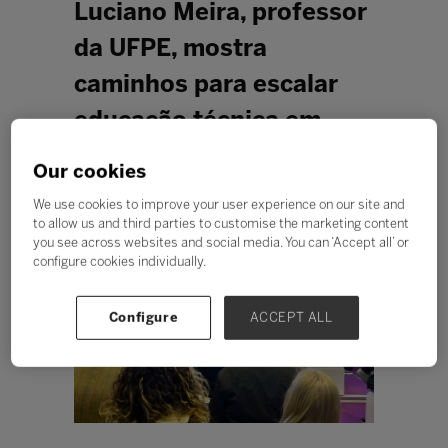
Luciano Meira, professor
da UFPE, mostra
caminhos para escalar
educação técnica em
palestra na Bett UK
Our cookies
Redação Bett Blog
We use cookies to improve your user experience on our site and
to allow us and third parties to customise the marketing content
you see across websites and social media. You can ‘Accept all’ or
configure cookies individually.
Configure
ACCEPT ALL