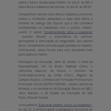
sobre o futuro da educação infantil, no dia 12, às 14h, e
sobre ética e cidadania nas escolas, no dia 14, às 14h30.
Compartilhar valores como ética e cidadania, promover
acesso a conteúdos adequados a cada faixa etária, o
fomento ao diálogo são tópicos que a OEI considera
fundamentais no trabalhado com o público infanto-
juvenil. O painel
"Implementando ética e cidadania"
buscará discutir a importância do estímulo
permanente à valorização da integridade, dos valores
éticos, fortalecendo uma educação pautada no respeito,
contribuindo, dessa forma, para uma sociedade mais
participativa e melhor.
Participam da discussão, além do diretor e chefe da
Representação, OEI no Brasil, Raphael Callou, o
cartunista Mauricio de Sousa, o ministro da
Controladoria-Geral da União (CGU), Wagner de
Campos Rosário, a diretora de Formação Profissional e
Promoção Social (DEPPS/SENAR), Janete Lacerda de
Almeida, e os secretários de Educação Básica do MEC,
Jânio Macedo, e de Estado da Educação de São
Paulo, Rossieli Soares.
Já na palestra
"Educação Infantil: futuro ou presente?"
,
no dia 12, a diretora-geral e pedagógica da Escola do