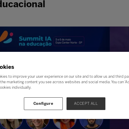
ducacional
okies
kies to improve your user experience on our site and to allow us and third pa
the marketing content you see across websites and social media. You can ‘Acc
ookies individually.
Configure
ACCEPT ALL