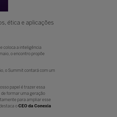
os, ética e aplicações
que coloca a inteligência
 maio, o encontro propõe
ão, o Summit contará com um
nosso papel é trazer essa
as de formar uma geração
ustamente para ampliar esse
 destaca o
CEO da Conexia