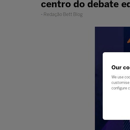
centro do debate e
Redação Bett Blog
Our co
We use coo
customise 
configure c