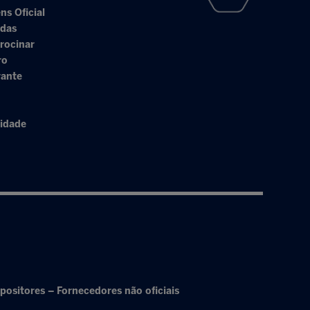
ns Oficial
adas
rocinar
ro
rante
cidade
positores – Fornecedores não oficiais