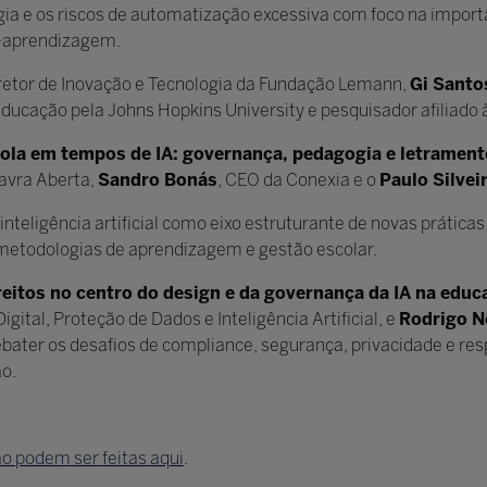
logia e os riscos de automatização excessiva com foco na import
o-aprendizagem.
iretor de Inovação e Tecnologia da Fundação Lemann,
Gi Santo
Educação pela Johns Hopkins University e pesquisador afiliado 
cola em tempos de IA: governança, pedagogia e letrament
avra Aberta,
Sandro Bonás
, CEO da Conexia e o
Paulo Silvei
nteligência artificial como eixo estruturante de novas prática
, metodologias de aprendizagem e gestão escolar.
reitos no centro do design e da governança da IA na edu
igital, Proteção de Dados e Inteligência Artificial, e
Rodrigo N
debater os desafios de compliance, segurança, privacidade e re
ão.
 podem ser feitas aqui
.