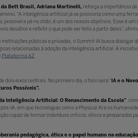
da Bett Brasil, Adriana Martinelli,
reforça a importância de
e ensino. “A inteligência artificial já se posiciona como uma fe
a, possível e pé no chão, é um dos nossos objetivos. Esse é 
 desafios e refletir o que pode ser feito a partir deles”, afirm
e instituições públicas e privadas, o Summit IA busca dialoga
cas relacionadas à adoção da inteligência artificial. A iniciati
e
Plataforma AZ
.
dois eixos centrais. No primeiro dia, o foco será “
IA e o Nov
turos Possíveis”.
a Inteligência Artificial: O Renascimento da Escola”
, co
a pós-IA, em que tecnologias como a Physical AI e os humanoi
ão capaz de formar indivíduos críticos, éticos e preparados p
oberania pedagógica, ética e o papel humano na educaçã