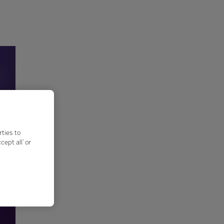
rties to
ept all’ or