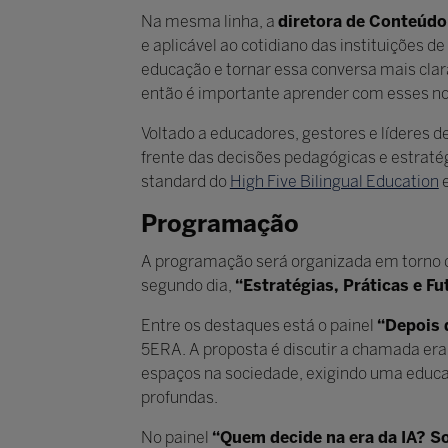
Na mesma linha, a
diretora de Conteúdo 
e aplicável ao cotidiano das instituições d
educação e tornar essa conversa mais clar
então é importante aprender com esses novos
Voltado a educadores, gestores e líderes d
frente das decisões pedagógicas e estratégi
standard do
High Five Bilingual Education
Programação
A programação será organizada em torno de 
segundo dia,
“Estratégias, Práticas e Fu
Entre os destaques está o painel
“Depois d
5ERA. A proposta é discutir a chamada er
espaços na sociedade, exigindo uma educaç
profundas.
No painel
“Quem decide na era da IA? S