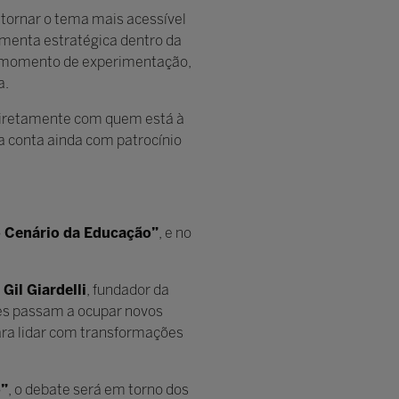
 tornar o tema mais acessível
rramenta estratégica dentro da
um momento de experimentação,
a.
r diretamente com quem está à
va conta ainda com patrocínio
o Cenário da Educação”
, e no
m
Gil Giardelli
, fundador da
des passam a ocupar novos
ara lidar com transformações
o”
, o debate será em torno dos