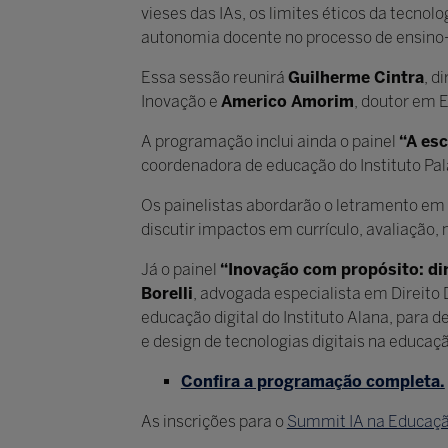
vieses das IAs, os limites éticos da tecno
autonomia docente no processo de ensin
Essa sessão reunirá
Guilherme Cintra
, d
Inovação e
Americo Amorim
, doutor em 
A programação inclui ainda o painel
“A es
coordenadora de educação do Instituto Pal
Os painelistas abordarão o letramento em i
discutir impactos em currículo, avaliação
Já o painel
“Inovação com propósito: di
Borelli
, advogada especialista em Direito D
educação digital do Instituto Alana, para 
e design de tecnologias digitais na educaç
Confira a programação completa.
As inscrições para o
Summit IA na Educação