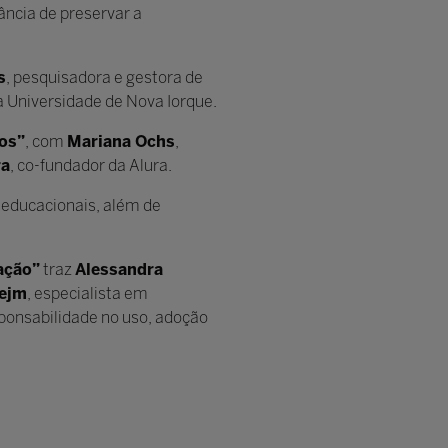
ância de preservar a
s
, pesquisadora e gestora de
à Universidade de Nova Iorque.
os”
, com
Mariana Ochs
,
ra
, co-fundador da Alura.
s educacionais, além de
cação”
traz
Alessandra
ejm
, especialista em
sponsabilidade no uso, adoção