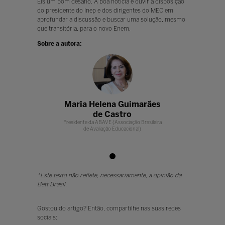
Eis um bom desafio. A boa notícia é ouvir a disposição
do presidente do Inep e dos dirigentes do MEC em
aprofundar a discussão e buscar uma solução, mesmo
que transitória, para o novo Enem.
Sobre a autora:
a Guimarães
Maria Helena Guimarães
Maria Helen
astro
de Castro
de C
Associação Brasileira
Presidente da ABAVE (Associação Brasileira
Presidente da ABAVE (
 Educacional)
de Avaliação Educacional)
de Avaliação
*Este texto não reflete, necessariamente, a opinião da
Bett Brasil.
Gostou do artigo? Então, compartilhe nas suas redes
sociais: