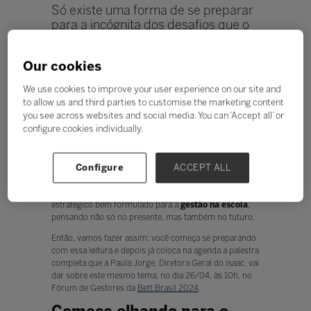
Só existe uma forma de se preparar
para a incógnita dos desafios que o
futuro da gestão escolar guarda:
através do planejamento estratégico.
Our cookies
Veja como aqui
We use cookies to improve your user experience on our site and
Ouvir
to allow us and third parties to customise the marketing content
Já parou para pensar que todas as tendências e
you see across websites and social media. You can ‘Accept all’ or
desafios que o mundo vai ver nos próximos anos vai
configure cookies individually.
impactar a sua instituição de ensino e, portanto,
também a sua
gestão escolar
? Afinal, a educação é a
primeira, e talvez a principal, preparação para o futuro.
Configure
ACCEPT ALL
E, como aquecimento para a
Bett Brasil 2024
, neste
artigo vamos dar dicas de como criar um planejamento
estratégico bem formulado para a
gestão na escola
,
pensando não só no presente, mas também no futuro.
Então, vamos fazer assim: você começa se preparando
com essa leitura e depois já coloca na agenda a palestra
completa que a Paula Jorge, Diretora Geral do isaac, vai
dar sobre este mesmo tema, no dia 26/04, às 10h, no
Fórum de Gestores da
Bett Brasil 2024
.