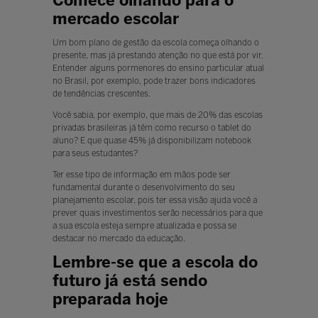
Comece olhando para o
mercado escolar
Um bom plano de gestão da escola começa olhando o
presente, mas já prestando atenção no que está por vir.
Entender alguns pormenores do ensino particular atual
no Brasil, por exemplo, pode trazer bons indicadores
de tendências crescentes.
Você sabia, por exemplo, que mais de 20% das escolas
privadas brasileiras já têm como recurso o tablet do
aluno? E que quase 45% já disponibilizam notebook
para seus estudantes?
Ter esse tipo de informação em mãos pode ser
fundamental durante o desenvolvimento do seu
planejamento escolar, pois ter essa visão ajuda você a
prever quais investimentos serão necessários para que
a sua escola esteja sempre atualizada e possa se
destacar no mercado da educação.
Lembre-se que a escola do
futuro já está sendo
preparada hoje