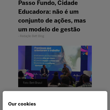
Passo Fundo, Cidade
Educadora: não é um
conjunto de ações, mas
um modelo de gestão
Redação Bett Blog
Foto: Bett Brasil
Case do município gaúcho evidencia
como planejamento estratégico,
Our cookies
escuta ativa e políticas públicas