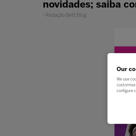
novidades; saiba co
Redação Bett Blog
Our co
We use coo
customise 
configure c