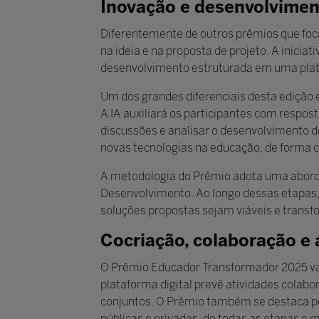
Inovação e desenvolvimen
Diferentemente de outros prêmios que foc
na ideia e na proposta de projeto. A inici
desenvolvimento estruturada em uma plataf
Um dos grandes diferenciais desta edição 
A IA auxiliará os participantes com respo
discussões e analisar o desenvolvimento do
novas tecnologias na educação, de forma cr
A metodologia do Prêmio adota uma abor
Desenvolvimento. Ao longo dessas etapas, o
soluções propostas sejam viáveis e trans
Cocriação, colaboração e
O Prêmio Educador Transformador 2025 valo
plataforma digital prevê atividades colabo
conjuntos. O Prêmio também se destaca por 
públicas e privadas, de todas as etapas e 