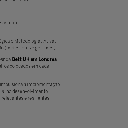
ar o site
ógica e Metodologias Ativas
o (professores e gestores).
par da
Bett UK em Londres
,
eiros colocados em cada
m impulsiona a implementação
eia, no desenvolvimento
elevantes e resilientes.