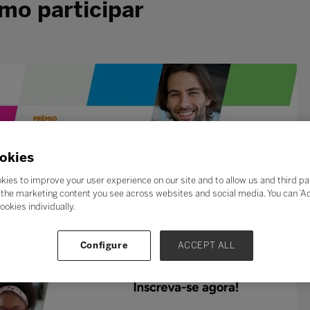
mo participar
okies
kies to improve your user experience on our site and to allow us and third pa
the marketing content you see across websites and social media. You can ‘Acc
ookies individually.
Configure
ACCEPT ALL