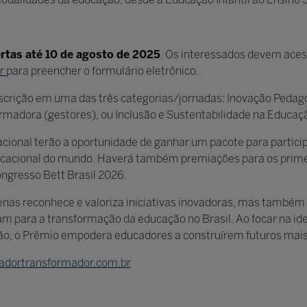
ertas até 10 de agosto de 2025
. Os interessados devem acess
br
para preencher o formulário eletrônico.
nscrição em uma das três categorias/jornadas: Inovação Pedag
rmadora (gestores), ou Inclusão e Sustentabilidade na Educaçã
cional terão a oportunidade de ganhar um pacote para partici
ucacional do mundo. Haverá também premiações para os prim
ongresso Bett Brasil 2026.
nas reconhece e valoriza iniciativas inovadoras, mas també
am para a transformação da educação no Brasil. Ao focar na id
ão, o Prêmio empodera educadores a construírem futuros mais r
dortransformador.com.br