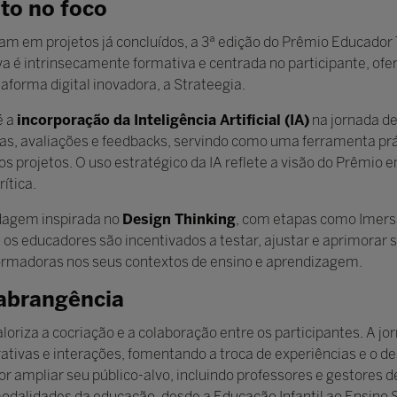
to no foco
am em projetos já concluídos, a 3ª edição do Prêmio Educado
ativa é intrinsecamente formativa e centrada no participante, o
orma digital inovadora, a Strateegia.
é a
incorporação da Inteligência Artificial (IA)
na jornada d
stas, avaliações e feedbacks, servindo como uma ferramenta prá
s projetos. O uso estratégico da IA reflete a visão do Prêmio 
ítica.
dagem inspirada no
Design Thinking
, com etapas como Imersã
s educadores são incentivados a testar, ajustar e aprimorar s
formadoras nos seus contextos de ensino e aprendizagem.
 abrangência
riza a cocriação e a colaboração entre os participantes. A 
rativas e interações, fomentando a troca de experiências e o 
ampliar seu público-alvo, incluindo professores e gestores de
modalidades da educação, desde a Educação Infantil ao Ensino 