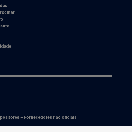
adas
rocinar
ro
rante
cidade
positores – Fornecedores não oficiais