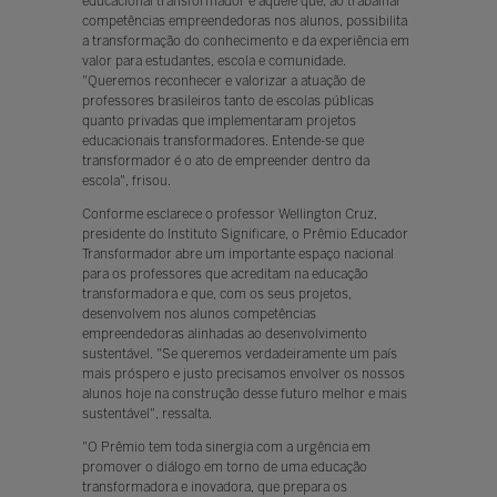
educacional transformador é aquele que, ao trabalhar
competências empreendedoras nos alunos, possibilita
a transformação do conhecimento e da experiência em
valor para estudantes, escola e comunidade.
"Queremos reconhecer e valorizar a atuação de
professores brasileiros tanto de escolas públicas
quanto privadas que implementaram projetos
educacionais transformadores. Entende-se que
transformador é o ato de empreender dentro da
escola", frisou.
Conforme esclarece o professor Wellington Cruz,
presidente do Instituto Significare, o Prêmio Educador
Transformador abre um importante espaço nacional
para os professores que acreditam na educação
transformadora e que, com os seus projetos,
desenvolvem nos alunos competências
empreendedoras alinhadas ao desenvolvimento
sustentável. "Se queremos verdadeiramente um país
mais próspero e justo precisamos envolver os nossos
alunos hoje na construção desse futuro melhor e mais
sustentável", ressalta.
"O Prêmio tem toda sinergia com a urgência em
promover o diálogo em torno de uma educação
transformadora e inovadora, que prepara os