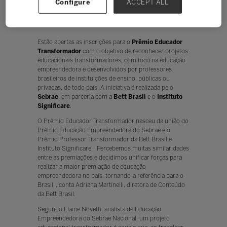
Configure
ACCEPT ALL
Ouvir
Estão abertas as inscrições para o
Prêmio Educador
Transformador
com o objetivo de reconhecer projetos
educacionais transformadores, com foco na educação
empreendedora e desenvolvidos por professores
brasileiros de instituições de ensino, públicas ou
privadas, de todo país. A iniciativa é realizada pelo
Sebrae
, em parceria com a
Bett Brasil
e o
Instituto
Significare
.
O Prêmio Educador Transformador nasceu da união do
Prêmio Educação Empreendedora do Sebrae e o
Prêmio Professor Transformador da Bett Brasil e
Instituto Significare. "Percebemos muitas similaridades
entre as premiações e decidimos unificar forças para
realizar a maior premiação de educação
empreendedora no país, tornando-a referência para o
Brasil", conta Adriana Martinelli, diretora de Conteúdo
da Bett Brasil.
Segundo Elaine Novetti, analista de Educação
Empreendedora do Sebrae Nacional, um projeto