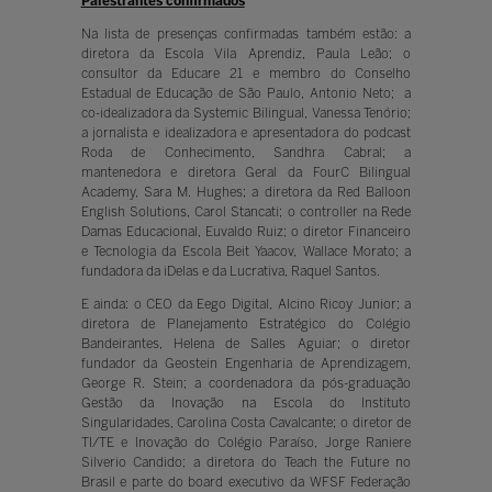
Palestrantes confirmados
Na lista de presenças confirmadas também estão: a
diretora da Escola Vila Aprendiz, Paula Leão; o
consultor da Educare 21 e membro do Conselho
Estadual de Educação de São Paulo, Antonio Neto; a
co-idealizadora da Systemic Bilingual, Vanessa Tenório;
a jornalista e idealizadora e apresentadora do podcast
Roda de Conhecimento, Sandhra Cabral; a
mantenedora e diretora Geral da FourC Bilingual
Academy, Sara M. Hughes; a diretora da Red Balloon
English Solutions, Carol Stancati; o controller na Rede
Damas Educacional, Euvaldo Ruiz; o diretor Financeiro
e Tecnologia da Escola Beit Yaacov, Wallace Morato; a
fundadora da iDelas e da Lucrativa, Raquel Santos.
E ainda: o CEO da Eego Digital, Alcino Ricoy Junior; a
diretora de Planejamento Estratégico do Colégio
Bandeirantes, Helena de Salles Aguiar; o diretor
fundador da Geostein Engenharia de Aprendizagem,
George R. Stein; a coordenadora da pós-graduação
Gestão da Inovação na Escola do Instituto
Singularidades, Carolina Costa Cavalcante; o diretor de
TI/TE e Inovação do Colégio Paraíso, Jorge Raniere
Silverio Candido; a diretora do Teach the Future no
Brasil e parte do board executivo da WFSF Federação