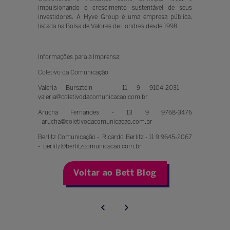
impulsionando o crescimento sustentável de seus
investidores. A Hyve Group é uma empresa pública,
listada na Bolsa de Valores de Londres desde 1998.
Informações para a Imprensa:
Coletivo da Comunicação
Valeria Bursztein - 11 9 9104-2031 -
valeria@coletivodacomunicacao.com.br
Arucha Fernandes - 13 9 9768-3476
- arucha@coletivodacomunicacao.com.br
Berlitz Comunicação - Ricardo Berlitz - 11 9 9645-2067
- berlitz@berlitzcomunicacao.com.br
Voltar ao Bett Blog