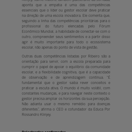
aponta que a empatia é uma das competências
essenciais que o líder ou gestor escolar deve praticar
na direção de uma escola inovadora. Ele comenta que,
seguindo a linha das competências prioritárias para o
profissional do futuro elencadas pelo Fórum
Econômico Mundial, a habilidade de conectar-se com o
outro, compreender seus sentimentos e a partir disso
agir é muito importante para todo o ecossistema
escolar, não apenas do ponto de vista de gestão.
Outras duas competências listadas por Ribeiro são a
orientação para servir, com a escola preparada para
cumprir o papel de apoiar o equilíbrio da comunidade
escolar, e a flexibilidade cognitiva, que é a capacidade
de observação e de aprendizagem contínua. “É
fundamental que o gestor saiba rever conceitos e
praticar a escuta ativa. O mundo é muito volátil, com
constantes mudanças, e para navegar neste contexto o
gestor precisa ampliar os horizontes da sua percepção.
Não adianta usar o mesmo remédio para doenças
diferentes”, afirma o CEO e cofundador da Educa Por
Rossandro Klinjey.