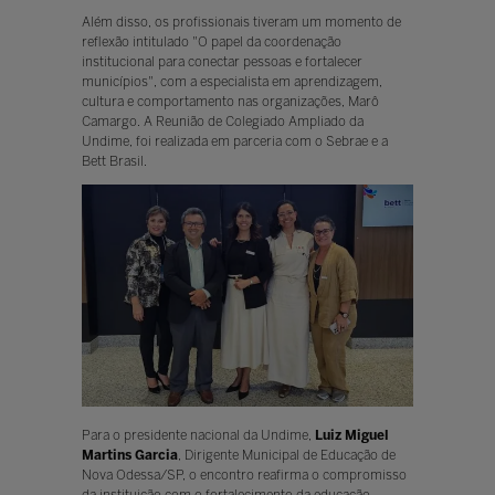
Além disso, os profissionais tiveram um momento de
reflexão intitulado "O papel da coordenação
institucional para conectar pessoas e fortalecer
municípios", com a especialista em aprendizagem,
cultura e comportamento nas organizações, Marô
Camargo. A Reunião de Colegiado Ampliado da
Undime, foi realizada em parceria com o Sebrae e a
Bett Brasil.
Para o presidente nacional da Undime,
Luiz Miguel
Martins Garcia
, Dirigente Municipal de Educação de
Nova Odessa/SP, o encontro reafirma o compromisso
da instituição com o fortalecimento da educação