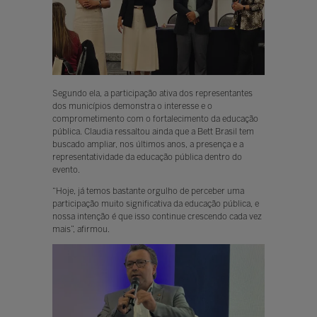
Segundo ela, a participação ativa dos representantes
dos municípios demonstra o interesse e o
comprometimento com o fortalecimento da educação
pública. Claudia ressaltou ainda que a Bett Brasil tem
buscado ampliar, nos últimos anos, a presença e a
representatividade da educação pública dentro do
evento.
“Hoje, já temos bastante orgulho de perceber uma
participação muito significativa da educação pública, e
nossa intenção é que isso continue crescendo cada vez
mais”, afirmou.