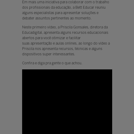
Em mais uma iniciativa para colaborar com o trabalho
dos profissionais da educação, a Bett Educar reuniu
alguns especialistas para apresentar soluções e
debater assuntos pertinentes ao momento.
Neste primeiro vídeo, a Priscila Gonsales, diretora da
Educadigital, apresenta alguns recursos educacionais
abertos para você otimizar e facilitar
suas apresentação e aulas onlines, ao longo do vídeo a
Priscila nos apresenta recursos, técnicas e alguns
dispositivos super interessantes.
Confira e diga pra gente o que achou.