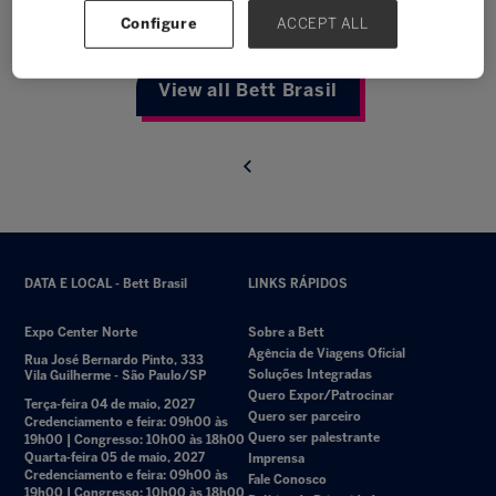
Configure
ACCEPT ALL
View all Bett Brasil
DATA E LOCAL - Bett Brasil
LINKS RÁPIDOS
Expo Center Norte
Sobre a Bett
Agência de Viagens Oficial
Rua José Bernardo Pinto, 333
Soluções Integradas
Vila Guilherme - São Paulo/SP
Quero Expor/Patrocinar
Terça-feira 04 de maio, 2027
Quero ser parceiro
Credenciamento e feira: 09h00 às
Quero ser palestrante
19h00 | Congresso: 10h00 às 18h00
Quarta-feira 05 de maio, 2027
Imprensa
Credenciamento e feira: 09h00 às
Fale Conosco
19h00 | Congresso: 10h00 às 18h00