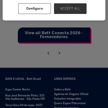
Configure
ACCEPT ALL
View all Bett Conecta 2026 -
Fornecedores
DATA E LOCAL - Bett Brasil
LINKS RÁPIDOS
Expo Center Norte
Sobre a Bett
Agência de Viagens Oficial
Rua José Bernardo Pinto, 333
Soluções Integradas
Vila Guilherme - São Paulo/SP
Quero Expor/Patrocinar
Terça-feira 04 de maio, 2027
Quero ser parceiro