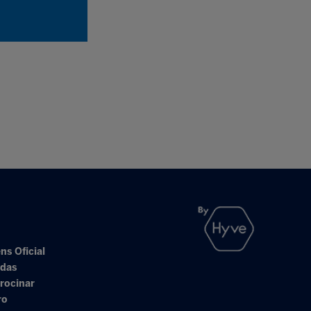
ns Oficial
adas
rocinar
ro