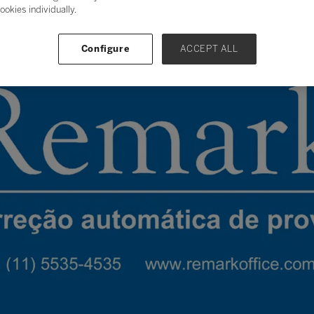
ookies individually.
Configure
ACCEPT ALL