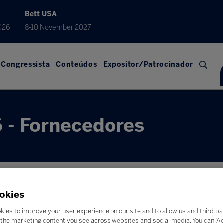
Bett USA
026
8-10 November 2027
Congressista
Conteúdos
Expositor/Patrocinador
 - Fornecedores
okies
kies to improve your user experience on our site and to allow us and third pa
the marketing content you see across websites and social media. You can ‘Acc