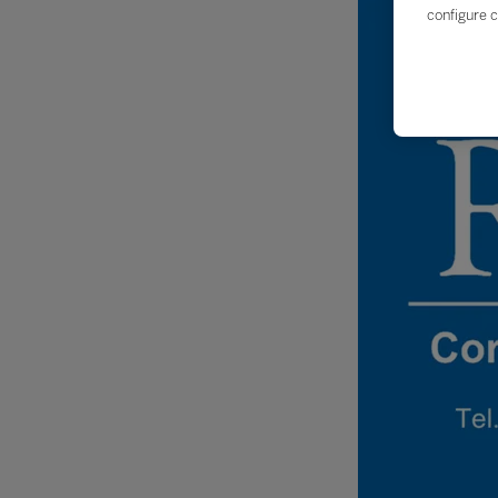
configure c