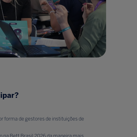
cipar?
r forma de gestores de instituições de
po na Bett Brasil 2026 da maneira mais