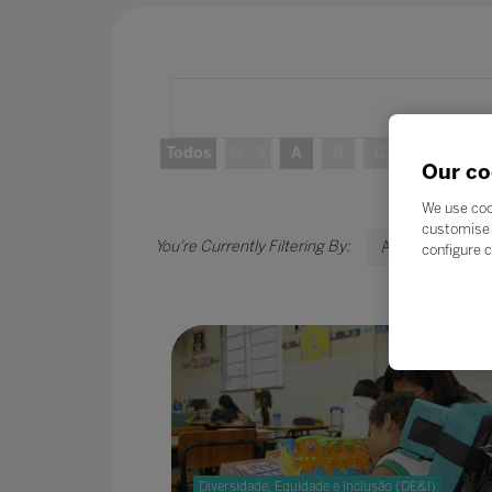
Todos
0 - 9
A
B
C
D
E
Our co
We use coo
customise 
A
configure c
Diversidade, Equidade e Inclusão (DE&I)