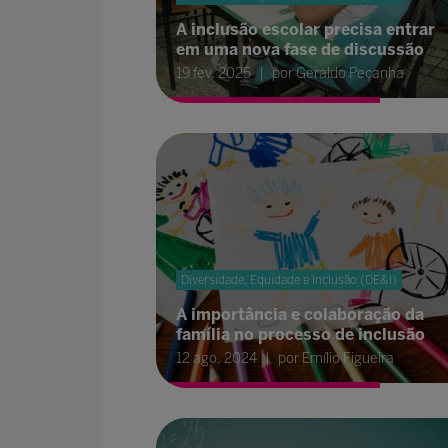
A inclusão escolar precisa entrar
em uma nova fase de discussão
19 fev. 2025
por Geraldo Peçanha
Diversidade, Equidade e Inclusão (DE&I)
A importância e colaboração da
família no processo de inclusão
12 ago. 2024
por Emílio Figueira