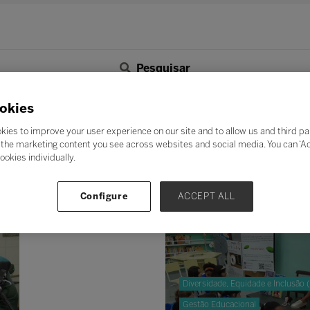
Pesquisar
F
G
H
I
J
K
L
M
N
O
P
Q
okies
Z
kies to improve your user experience on our site and to allow us and third pa
the marketing content you see across websites and social media. You can ‘Acc
ookies individually.
Configure
ACCEPT ALL
Diversidade, Equidade e Inclusão 
Gestão Educacional