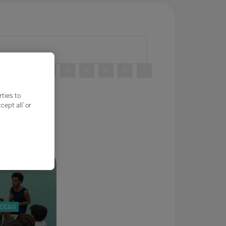
R
S
T
U
V
W
X
Y
rties to
ept all’ or
(DE&I)