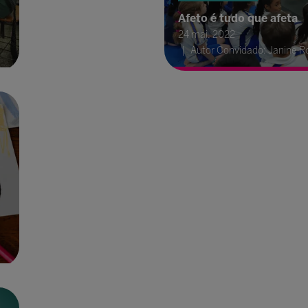
Afeto é tudo que afeta
24 mai. 2022
Autor Convidado: Janine R