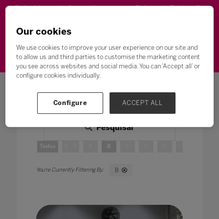
Estratégias de Aprendizagem
Futuro da Educação
Gestão Educacional
Inovação
Our cookies
We use cookies to improve your user experience on our site and
Metodologias de Ensino
to allow us and third parties to customise the marketing content
you see across websites and social media. You can ‘Accept all’ or
configure cookies individually.
Configure
ACCEPT ALL
Pesquisar
Todos
0 - 9
A
B
C
D
E
F
G
B