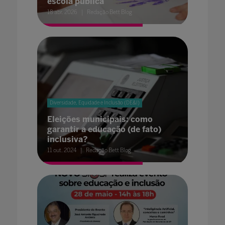
escola pública
18 abr. 2026
Redação Bett Blog
Diversidade, Equidade e Inclusão (DE&I)
Eleições municipais: como
garantir a educação (de fato)
inclusiva?
11 out. 2024
Redação Bett Blog