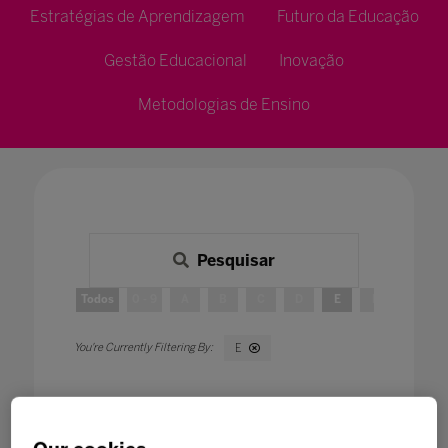
Estratégias de Aprendizagem
Futuro da Educação
Gestão Educacional
Inovação
Metodologias de Ensino
Pesquisar
Todos
0 - 9
A
B
C
D
E
F
G
E