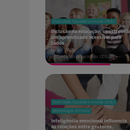
Diversidade, Equidade e Inclusão (DE&I)
Inclusão na educação: construind
um aprendizado acessível para
todos
03 abr. 2025
Conteúdo patrocinado: ODILO
Diversidade, Equidade e Inclusão (DE&I)
Metodologias de Ensino
Inteligência emocional influencia
as relações entre gestores,