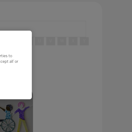
R
S
T
U
V
W
X
Y
rties to
ept all’ or