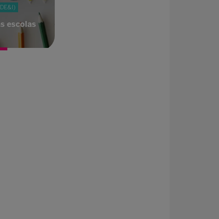
(DE&I)
as escolas