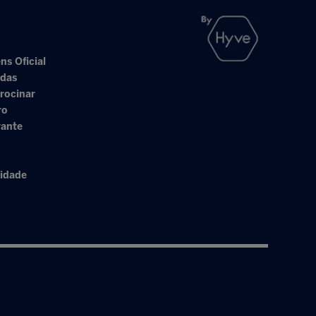
ns Oficial
adas
rocinar
ro
rante
cidade