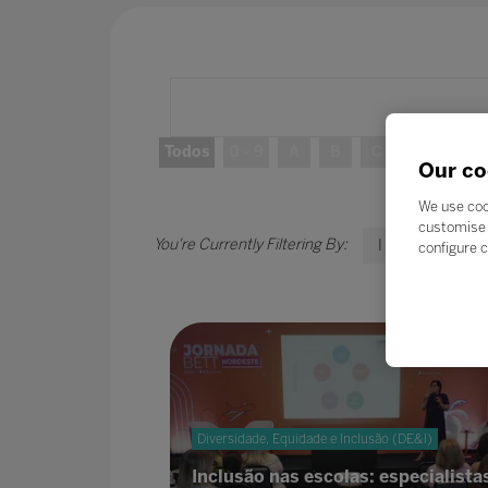
Todos
0 - 9
A
B
C
D
E
Our co
We use coo
customise 
I
configure c
Diversidade, Equidade e Inclusão (DE&I)
Inclusão nas escolas: especialista