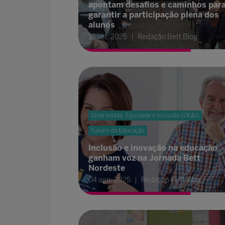
apontam desafios e caminhos par
garantir a participação plena dos
alunos
18 set. 2025
Redação Bett Blog
Diversidade, Equidade e Inclusão (DE&I)
Futuro da Educação
Inclusão e inovação na educação
ganham voz na Jornada Bett
Nordeste
04 ago. 2025
Redação Bett Blog