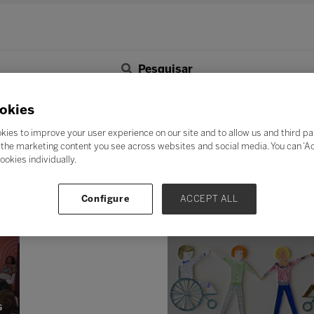
Pesquisar
F
G
H
I
J
K
L
M
N
O
P
Q
okies
Z
kies to improve your user experience on our site and to allow us and third pa
the marketing content you see across websites and social media. You can ‘Acc
ookies individually.
Configure
ACCEPT ALL
s