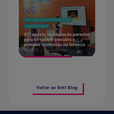
Diversidade, Equidade e Inclusão (DE&I)
Gestão Educacional
STJ aposta na educação parental
para fortalecer vínculos e
prevenir violências na infância
12 jun. 2025
Redação Bett Blog
Voltar ao Bett Blog