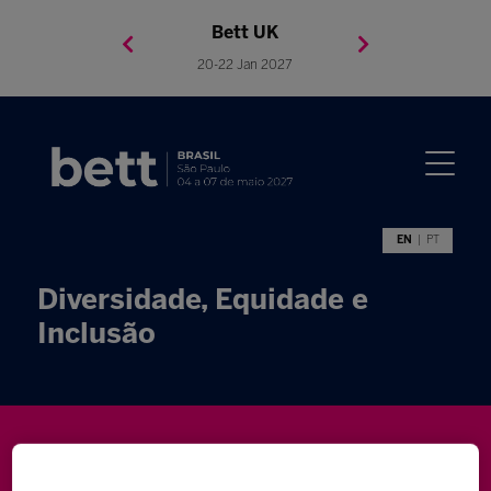
Bett Brasil
Bett Asia
Bett USA
Bett UK
23-24 Setembro 2026
8-10 November 2027
05-08 Mai 2026
20-22 Jan 2027
EN
PT
Diversidade, Equidade e
Inclusão
Início
Diversidade, Equidade e Inclusão