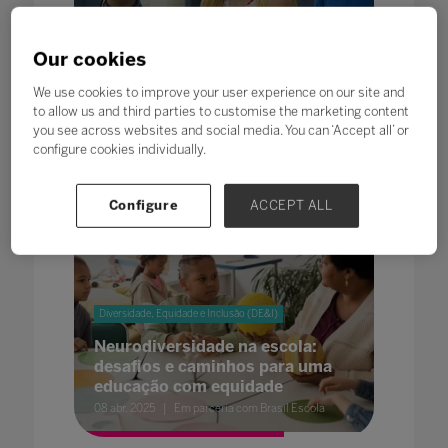
Diversidade, Equidade e Inclusão (DE&I)
Our cookies
6 filmes para inspirar conversas
sobre diversidade e inclusão na
We use cookies to improve your user experience on our site and
sala de aula
to allow us and third parties to customise the marketing content
you see across websites and social media. You can ‘Accept all’ or
06 jun. 2025
Redação Bett Blog
configure cookies individually.
Configure
ACCEPT ALL
Diversidade, Equidade e Inclusão (DE&I)
Neurodiversidade na escola:
desafios e caminhos para uma
educação com equidade
08 abr. 2025
Em parceria com Brasil Escola