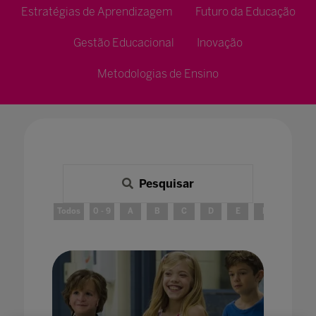
Estratégias de Aprendizagem
Futuro da Educação
Gestão Educacional
Inovação
Metodologias de Ensino
Pesquisar
Todos
0 - 9
A
B
C
D
E
F
G