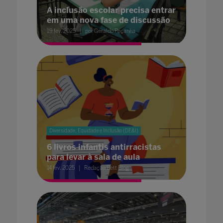
A inclusão escolar precisa entrar
em uma nova fase de discussão
19 fev. 2025
por Geraldo Peçanha
Diversidade, Equidade e Inclusão (DE&I)
6 livros infantis antirracistas
para levar à sala de aula
14 fev. 2025
Redação Bett Blog