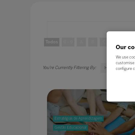
Todos
0 - 9
A
B
C
D
E
Our co
We use coo
customise 
H
configure c
Estratégias de Aprendizagem
Gestão Educacional