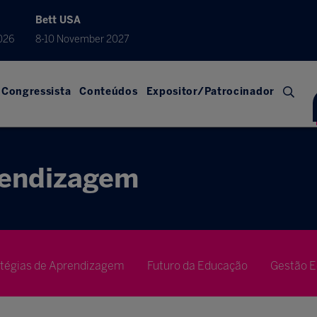
Bett USA
026
8-10 November 2027
Congressista
Conteúdos
Expositor/Patrocinador
rendizagem
atégias de Aprendizagem
Futuro da Educação
Gestão E