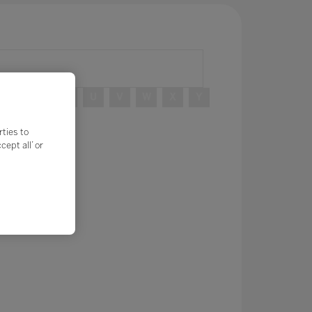
R
S
T
U
V
W
X
Y
rties to
ept all’ or