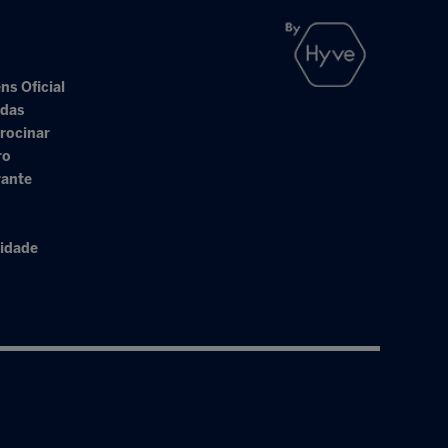
ns Oficial
adas
rocinar
ro
rante
cidade