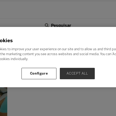
Pesquisar
F
G
H
I
J
K
L
M
N
O
P
Q
okies
Z
kies to improve your user experience on our site and to allow us and third pa
the marketing content you see across websites and social media. You can ‘Acc
ookies individually.
Configure
ACCEPT ALL