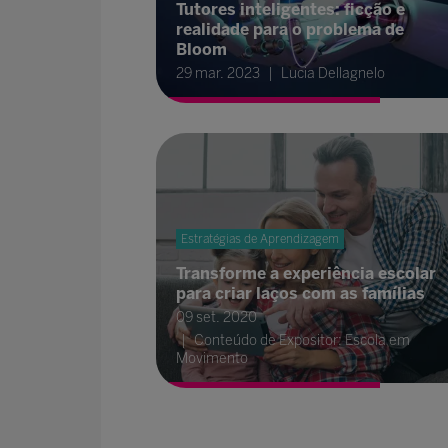
Tutores inteligentes: ficção e
realidade para o problema de
Bloom
29 mar. 2023
Lucia Dellagnelo
Estratégias de Aprendizagem
Transforme a experiência escolar
para criar laços com as famílias
09 set. 2020
Conteúdo de Expositor: Escola em
Movimento