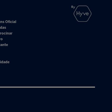
ns Oficial
adas
rocinar
ro
rante
cidade