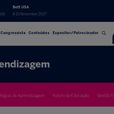
Bett USA
026
8-10 November 2027
Congressista
Conteúdos
Expositor/Patrocinador
rendizagem
atégias de Aprendizagem
Futuro da Educação
Gestão E