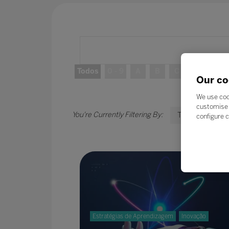
Todos
0 - 9
A
B
C
D
E
Our co
We use coo
customise 
T
configure c
Estratégias de Aprendizagem
Inovação