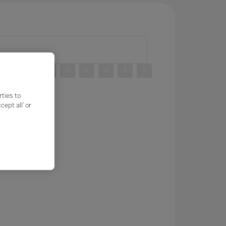
R
S
T
U
V
W
X
Y
rties to
ept all’ or