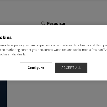
Pesquisar
F
G
H
I
J
K
L
M
N
O
P
Q
okies
Z
kies to improve your user experience on our site and to allow us and third pa
the marketing content you see across websites and social media. You can ‘Acc
ookies individually.
Configure
ACCEPT ALL