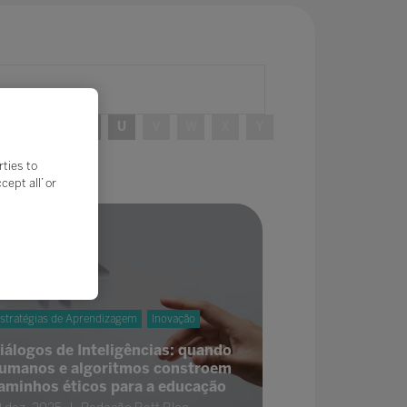
R
S
T
U
V
W
X
Y
rties to
ept all’ or
stratégias de Aprendizagem
Inovação
iálogos de Inteligências: quando
umanos e algoritmos constroem
aminhos éticos para a educação