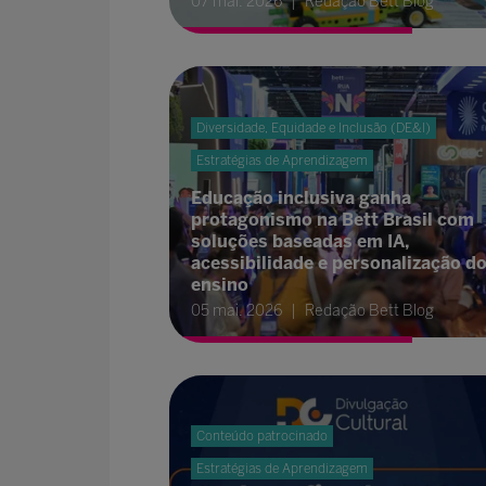
07 mai. 2026
Redação Bett Blog
Diversidade, Equidade e Inclusão (DE&I)
Estratégias de Aprendizagem
Educação inclusiva ganha
protagonismo na Bett Brasil com
soluções baseadas em IA,
acessibilidade e personalização d
ensino
05 mai. 2026
Redação Bett Blog
Conteúdo patrocinado
Estratégias de Aprendizagem