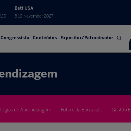
Bett USA
026
8-10 November 2027
Congressista
Conteúdos
Expositor/Patrocinador
rendizagem
atégias de Aprendizagem
Futuro da Educação
Gestão E