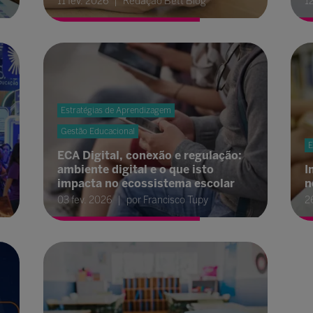
11 fev. 2026
Redação Bett Blog
1
Estratégias de Aprendizagem
Gestão Educacional
E
ECA Digital, conexão e regulação:
o
ambiente digital e o que isto
I
impacta no ecossistema escolar
n
03 fev. 2026
por Francisco Tupy
2