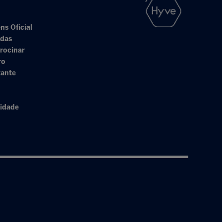
ns Oficial
adas
rocinar
ro
rante
cidade