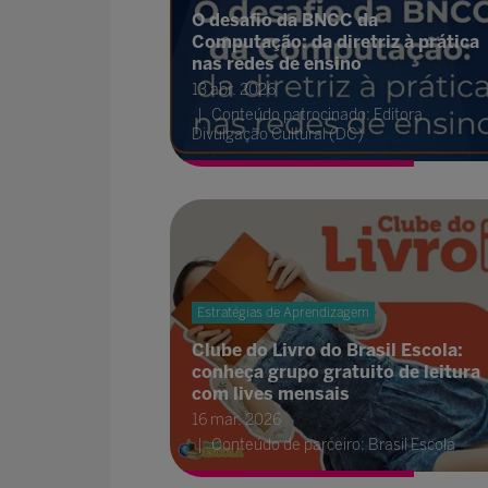
O desafio da BNCC da
Computação: da diretriz à prática
nas redes de ensino
13 abr. 2026
Conteúdo patrocinado: Editora
Divulgação Cultural (DC)
Estratégias de Aprendizagem
Clube do Livro do Brasil Escola:
conheça grupo gratuito de leitura
com lives mensais
16 mar. 2026
Conteúdo de parceiro: Brasil Escola