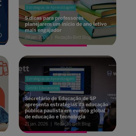
Estratégias de Aprendizagem
5 dicas para professores
planejarem um início de ano letivo
mais engajador
28 jan. 2026
Redação Bett Blog
Estratégias de Aprendizagem
Gestão Educacional
Secretário de Educação de SP
apresenta estratégias da educação
pública paulista em evento global
de educação e tecnologia
21 jan. 2026
Redação Bett Blog