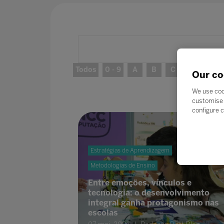
Todos
0 - 9
A
B
C
D
E
Our co
We use coo
customise 
configure c
Estratégias de Aprendizagem
Metodologias de Ensino
Entre emoções, vínculos e
tecnologia: o desenvolvimento
integral ganha protagonismo nas
escolas