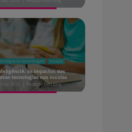
2 dez. 2025
Redação Bett Blog
stratégias de Aprendizagem
Inovação
nteligêncIA: os impactos das
ovas tecnologias nas escolas
6 nov. 2025
Redação Bett Blog