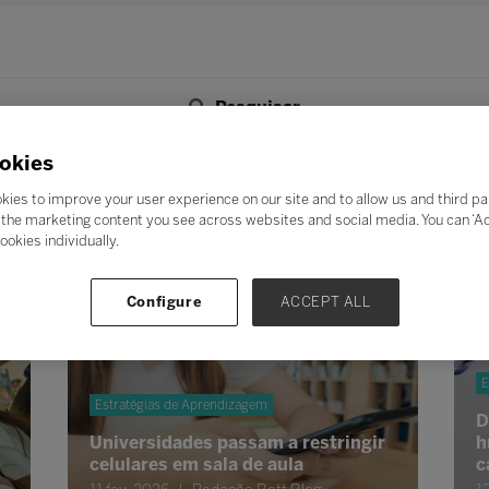
Pesquisar
F
G
H
I
J
K
L
M
N
O
P
Q
okies
Z
kies to improve your user experience on our site and to allow us and third pa
the marketing content you see across websites and social media. You can ‘Acc
ookies individually.
Configure
ACCEPT ALL
E
Estratégias de Aprendizagem
D
Universidades passam a restringir
h
celulares em sala de aula
c