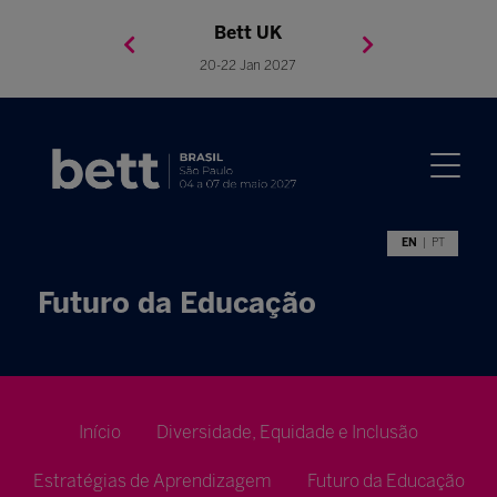
Bett Brasil
Bett Asia
Bett USA
Bett UK
23-24 Setembro 2026
8-10 November 2027
05-08 Mai 2026
20-22 Jan 2027
EN
PT
Futuro da Educação
Início
Diversidade, Equidade e Inclusão
Estratégias de Aprendizagem
Futuro da Educação