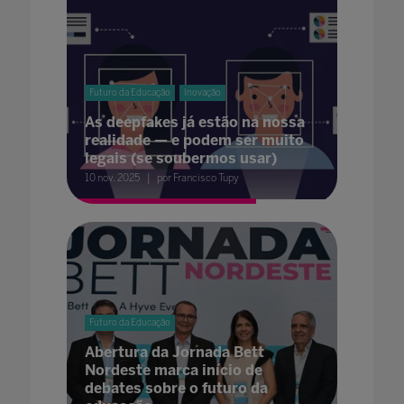
Futuro da Educação
Inovação
As deepfakes já estão na nossa
realidade — e podem ser muito
legais (se soubermos usar)
10 nov. 2025
por Francisco Tupy
Futuro da Educação
Abertura da Jornada Bett
Nordeste marca início de
debates sobre o futuro da