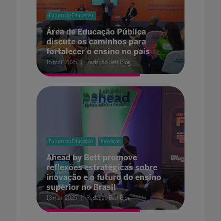
Futuro da Educação
Área de Educação Pública
discute os caminhos para
fortalecer o ensino no país
15 mai. 2025
Redação Bett Blog
Futuro da Educação
Inovação
Ahead by Bett promove
reflexões estratégicas sobre
inovação e o futuro do ensino
superior no Brasil
13 mai. 2025
Redação Bett Blog