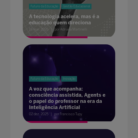
Futuro da Educação
Gestão Educacional
A tecnologia acelera, mas é a
educação quem direciona
16 mar. 2026
por Adriana Martinelli
Futuro da Educação
Inovação
A voz que acompanha:
consciência assistida, Agents e
o papel do professor na era da
Inteligência Artificial
02 dez. 2025
por Francisco Tupy