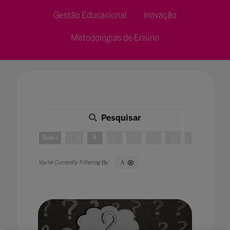
Gestão Educacional
Inovação
Metodologias de Ensino
Pesquisar
Todos
0 - 9
A
B
C
D
E
F
G
A