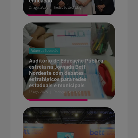
educação
27 ago. 2025
Redação Bett Blog
Futuro da Educação
Auditório de Educação Pública
estreia na Jornada Bett
Nordeste com debates
estratégicos para redes
estaduais e municipais
15 ago. 2025
Redação Bett Blog