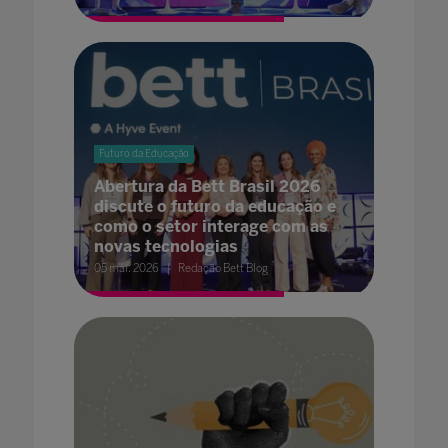
Futuro da Educação
Abertura da Bett Brasil 2026
discute o futuro da educação e
como o setor interage com as
novas tecnologias
05 mai. 2026
Redação Bett Blog