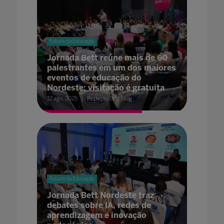
Futuro da Educação
Jornada Bett reúne mais de 60
palestrantes em um dos maiores
eventos de educação do
Nordeste; visitação é gratuita
12 ago. 2025
Redação Bett Blog
Futuro da Educação
Jornada Bett Nordeste traz
debates sobre IA, redes de
aprendizagem e inovação