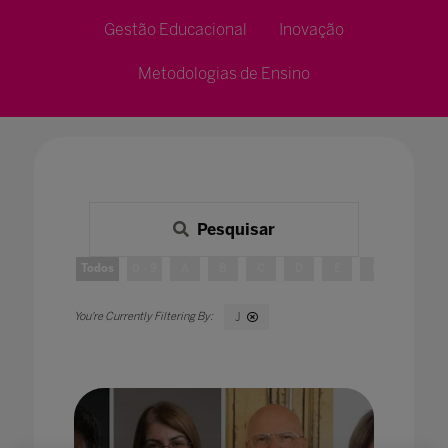
Gestão Educacional
Inovação
Metodologias de Ensino
Pesquisar
Todos
0 - 9
A
B
C
D
E
F
G
J