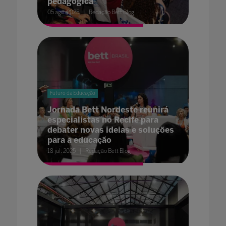
pedagógica
05 ago. 2025
Redação Bett Blog
Futuro da Educação
Jornada Bett Nordeste reunirá
especialistas no Recife para
debater novas ideias e soluções
para a educação
18 jul. 2025
Redação Bett Blog