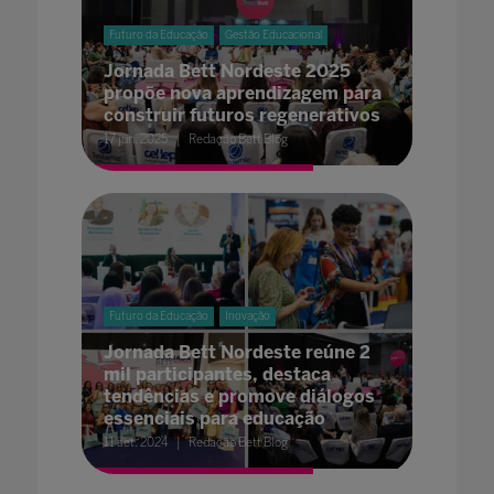
Futuro da Educação
Gestão Educacional
Jornada Bett Nordeste 2025
propõe nova aprendizagem para
construir futuros regenerativos
17 jun. 2025
Redação Bett Blog
Futuro da Educação
Inovação
Jornada Bett Nordeste reúne 2
mil participantes, destaca
tendências e promove diálogos
essenciais para educação
11 set. 2024
Redação Bett Blog