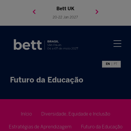
Bett Brasil
Bett Asia
Bett USA
Bett UK
23-24 Setembro 2026
8-10 November 2027
05-08 Mai 2026
20-22 Jan 2027
EN
PT
Futuro da Educação
Início
Diversidade, Equidade e Inclusão
Estratégias de Aprendizagem
Futuro da Educação