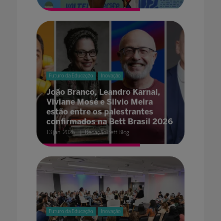
Futuro da Educação
Inovação
João Branco, Leandro Karnal,
Viviane Mosé e Silvio Meira
estão entre os palestrantes
confirmados na Bett Brasil 2026
13 jan. 2026
Redação Bett Blog
Futuro da Educação
Inovação