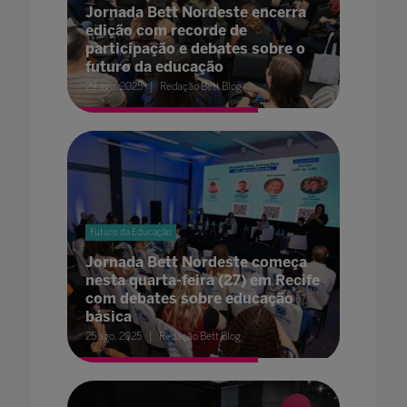
Jornada Bett Nordeste encerra
edição com recorde de
participação e debates sobre o
futuro da educação
29 ago. 2025
Redação Bett Blog
Futuro da Educação
Jornada Bett Nordeste começa
nesta quarta-feira (27) em Recife
com debates sobre educação
básica
25 ago. 2025
Redação Bett Blog