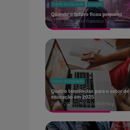
Futuro da Educação
Inovação
Quando o futuro ficou pequeno
17 jun. 2026
por Francisco Tupy
Futuro da Educação
Quatro tendências para o setor de
educação em 2025
29 jan. 2025
Redação Bett Blog