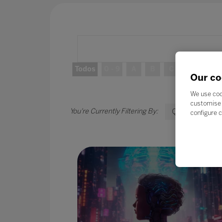
Todos
0 - 9
A
B
C
D
E
Our co
We use coo
customise 
Q
configure c