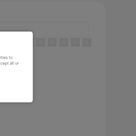
R
S
T
U
V
W
X
Y
rties to
ept all’ or