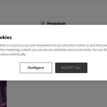
Pesquisar
F
G
H
I
J
K
L
M
N
O
P
Q
okies
Z
kies to improve your user experience on our site and to allow us and third pa
the marketing content you see across websites and social media. You can ‘Acc
ookies individually.
Configure
ACCEPT ALL