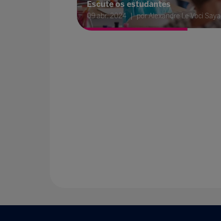
Escute os estudantes
09 abr. 2024
por Alexandre Le Voci Say