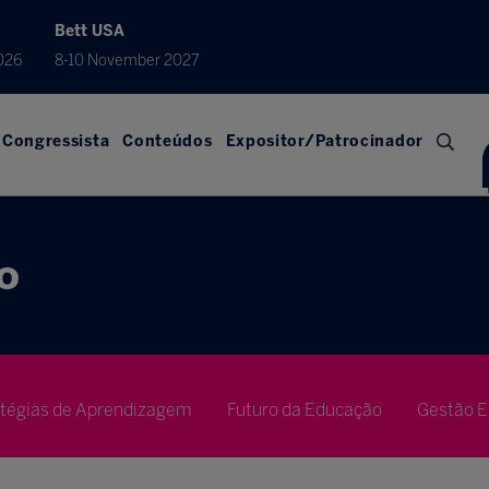
Bett USA
026
8-10 November 2027
Congressista
Conteúdos
Expositor/Patrocinador
o
atégias de Aprendizagem
Futuro da Educação
Gestão E