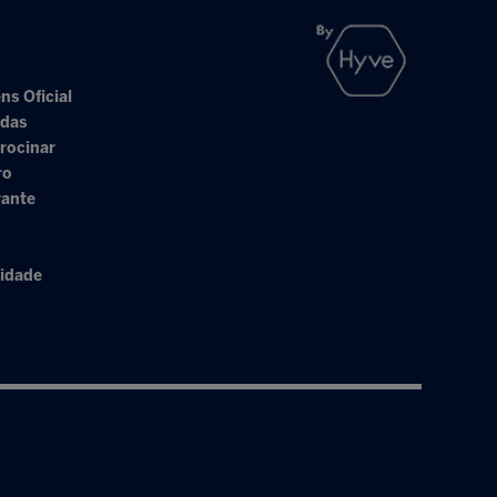
ns Oficial
adas
rocinar
ro
rante
cidade