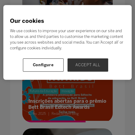
Futuro da Educação
Escolas precisam se adaptar à
Our cookies
nova realidade do clima
We use cookies to improve your user experience on our site and
18 fev. 2025
Redação Bett Blog
to allow us and third parties to customise the marketing content
you see across websites and social media. You can ‘Accept all’ or
configure cookies individually.
Configure
ACCEPT ALL
Futuro da Educação
Inovação
Inscrições abertas para o prêmio
Bett Brasil Edtech Awards
10 fev. 2025
Redação Bett Blog