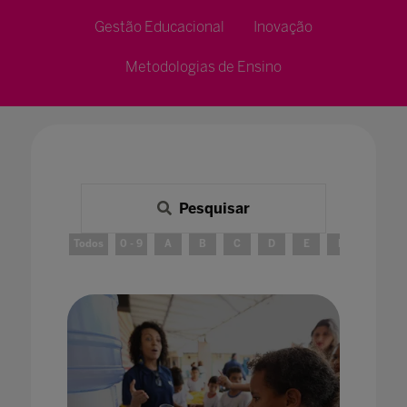
Gestão Educacional
Inovação
Metodologias de Ensino
Pesquisar
Todos
0 - 9
A
B
C
D
E
F
G