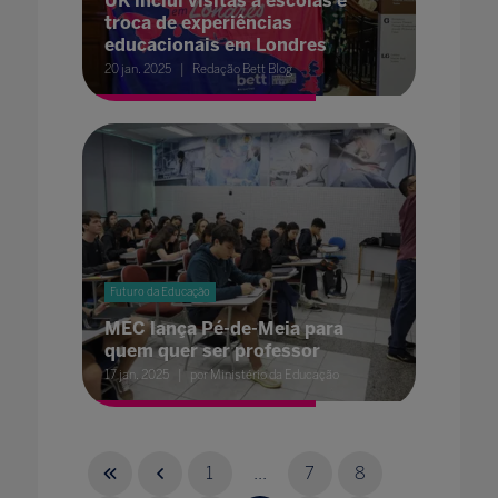
UK inclui visitas a escolas e
troca de experiências
educacionais em Londres
20 jan. 2025
Redação Bett Blog
Futuro da Educação
MEC lança Pé-de-Meia para
quem quer ser professor
17 jan. 2025
por Ministério da Educação
1
...
7
8