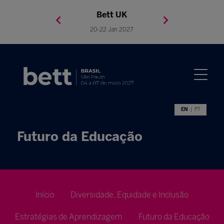
Bett Brasil
Bett Asia
Bett USA
Bett UK
23-24 Setembro 2026
8-10 November 2027
05-08 Mai 2026
20-22 Jan 2027
EN
PT
Futuro da Educação
Início
Diversidade, Equidade e Inclusão
Estratégias de Aprendizagem
Futuro da Educação