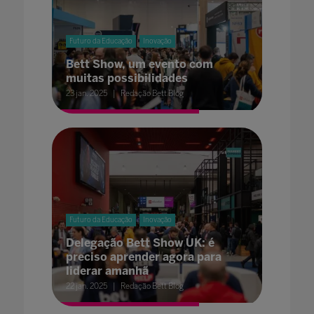
Futuro da Educação
Inovação
Bett Show, um evento com
muitas possibilidades
23 jan. 2025
Redação Bett Blog
Futuro da Educação
Inovação
Delegação Bett Show UK: é
preciso aprender agora para
liderar amanhã
22 jan. 2025
Redação Bett Blog