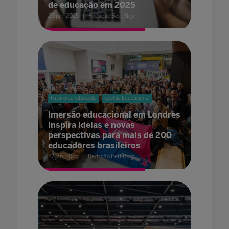
de educação em 2025
29 jan. 2025
Redação Bett Blog
Futuro da Educação
Gestão Educacional
Imersão educacional em Londres
inspira ideias e novas
perspectivas para mais de 200
educadores brasileiros
27 jan. 2025
Redação Bett Blog