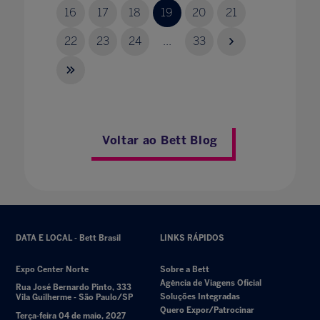
16
17
18
19
20
21
22
23
24
...
33
Voltar ao Bett Blog
DATA E LOCAL - Bett Brasil
LINKS RÁPIDOS
Expo Center Norte
Sobre a Bett
Agência de Viagens Oficial
Rua José Bernardo Pinto, 333
Soluções Integradas
Vila Guilherme - São Paulo/SP
Quero Expor/Patrocinar
Terça-feira 04 de maio, 2027