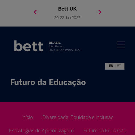
Bett Brasil
Bett Asia
Bett USA
Bett UK
23-24 Setembro 2026
8-10 November 2027
05-08 Mai 2026
20-22 Jan 2027
EN
PT
Futuro da Educação
Início
Diversidade, Equidade e Inclusão
Estratégias de Aprendizagem
Futuro da Educação