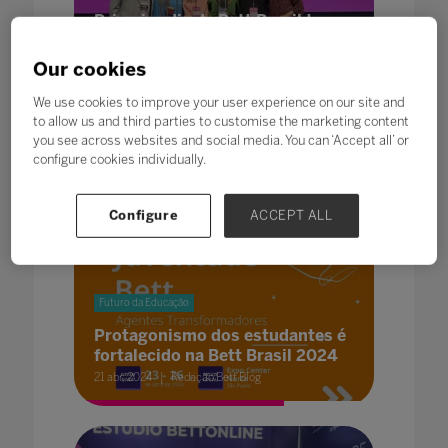
Primeiro dia da Bett Brasil traz
debates sobre inteligência
artificial, cidadania e gestão na
Our cookies
educação
We use cookies to improve your user experience on our site and
23 abr. 2024
Redação Bett Blog
to allow us and third parties to customise the marketing content
you see across websites and social media. You can ‘Accept all’ or
configure cookies individually.
Configure
ACCEPT ALL
Futuro da Educação
Protagonismo dos estudantes é
fortalecido na Bett Brasil 2024
21 abr. 2024
Redação Bett Blog