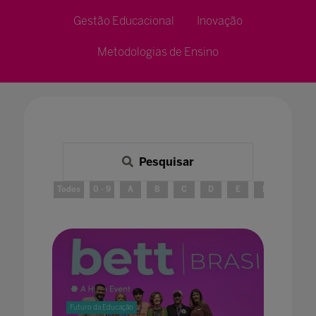
Gestão Educacional
Inovação
Metodologias de Ensino
Pesquisar
Todos
0 - 9
A
B
C
D
E
F
G
Futuro da Educação