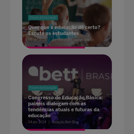
Futuro da Educação
Quer que a educação dê certo?
Escute os estudantes
09 abr. 2024
por Alexandre Le Voci Sayad
Futuro da Educação
Congresso de Educação Básica:
painéis dialogam com as
tendências atuais e futuras da
educação
04 abr. 2024
Redação Bett Blog