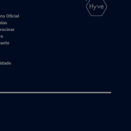
ns Oficial
adas
rocinar
ro
rante
cidade