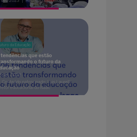
1 set. 2023
Redação Bett Blog
uturo da Educação
 tendências que estão
ransformando o futuro da
ducação
8 set. 2023
Conteúdo patrocinado: Luis Laurelli,
iretor educacional do isaac