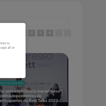
R
S
T
U
V
W
X
Y
rties to
ept all’ or
uturo da Educação
Foi uma experiência maravilhosa”:
onfira depoimentos de
articipantes do Bett Talks 2023