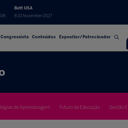
Bett USA
026
8-10 November 2027
Congressista
Conteúdos
Expositor/Patrocinador
o
atégias de Aprendizagem
Futuro da Educação
Gestão E