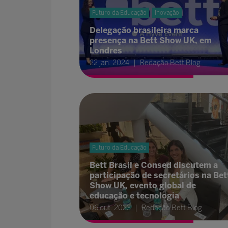
Futuro da Educação
Inovação
Delegação brasileira marca
presença na Bett Show UK, em
Londres
22 jan. 2024
Redação Bett Blog
Futuro da Educação
Bett Brasil e Consed discutem a
participação de secretários na Bet
Show UK, evento global de
educação e tecnologia
06 out. 2023
Redação Bett Blog