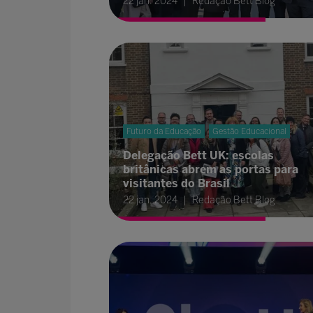
22 jan. 2024
Redação Bett Blog
Futuro da Educação
Gestão Educacional
Delegação Bett UK: escolas
britânicas abrem as portas para
visitantes do Brasil
22 jan. 2024
Redação Bett Blog