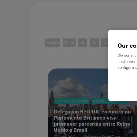
Todos
0 - 9
A
B
C
D
E
Our co
We use coo
customise 
configure c
Futuro da Educação
Gestão Educacional
Delegação Bett UK: encontro no
Parlamento Britânico visa
promover parcerias entre Reino
Unido e Brasil