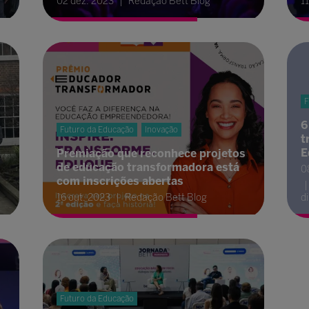
02 dez. 2023
Redação Bett Blog
1
F
6
Futuro da Educação
Inovação
t
E
Premiação que reconhece projetos
de educação transformadora está
0
com inscrições abertas
16 out. 2023
Redação Bett Blog
d
Futuro da Educação