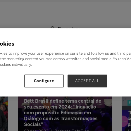
Pesquisar
F
G
H
I
J
K
L
M
N
O
P
Q
okies
Z
kies to improve your user experience on our site and to allow us and third pa
the marketing content you see across websites and social media. You can ‘Acc
ookies individually.
Configure
ACCEPT ALL
Futuro da Educação
Bett Brasil define tema central de
F
seu evento em 2024: “Inovação
com propósito: Educação em
“
Diálogo com as Transformações
c
Sociais”
p