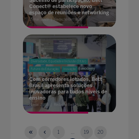
Sucesso de participação, Bett
Conect@ estabelece novo
espaço de reuniões e networking
15 mai. 2023
Redação Bett Blog
Diversidade, Equidade e Inclusão (DE&I)
Futuro da Educação
Inovação
Com corredores lotados, Bett
Brasil apresenta soluções
inovadoras para todos níveis de
ensino
11 mai. 2023
Redação Bett Blog
1
...
19
20