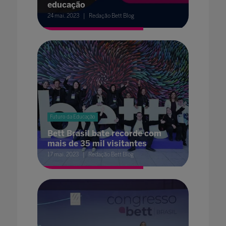
educação
24 mai. 2023
Redação Bett Blog
Futuro da Educação
Bett Brasil bate recorde com
mais de 35 mil visitantes
17 mai. 2023
Redação Bett Blog