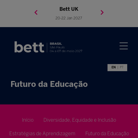
Bett Brasil
Bett Asia
Bett USA
Bett UK
23-24 Setembro 2026
8-10 November 2027
05-08 Mai 2026
20-22 Jan 2027
EN
PT
Futuro da Educação
Início
Diversidade, Equidade e Inclusão
Estratégias de Aprendizagem
Futuro da Educação