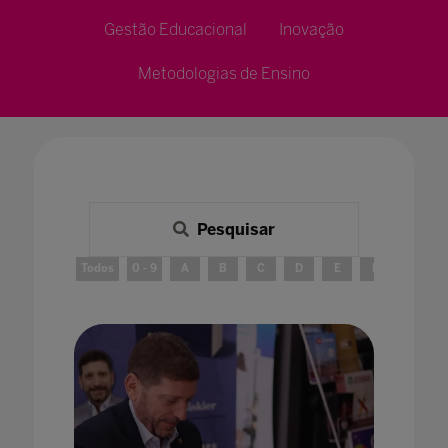
Gestão Educacional
Inovação
Metodologias de Ensino
Pesquisar
Todos
0 - 9
A
B
C
D
E
F
G