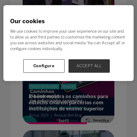
Futuro da Educação
Our cookies
Cem vezes educação
We use cookies to improve your user experience on our site and
06 jun. 2023
Celso Niskier
to allow us and third parties to customise the marketing content
you see across websites and social media. You can ‘Accept all’ or
configure cookies individually.
Configure
ACCEPT ALL
Futuro da Educação
Inovação
E-book mostra os caminhos para
edtechs criarem parcerias com
instituições de ensino superior
30 mai. 2023
Redação Bett Blog