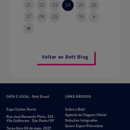
21
22
23
24
25
26
27
28
29
...
33
Voltar ao Bett Blog
DATA E LOCAL - Bett Brasil
LINKS RÁPIDOS
Expo Center Norte
Sobre a Bett
Agência de Viagens Oficial
Rua José Bernardo Pinto, 333
Soluções Integradas
Vila Guilherme - São Paulo/SP
Quero Expor/Patrocinar
Terça-feira 04 de maio, 2027