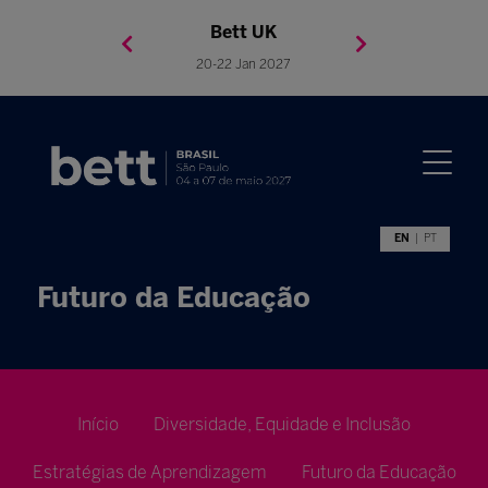
Bett Brasil
Bett Asia
Bett USA
Bett UK
23-24 Setembro 2026
8-10 November 2027
05-08 Mai 2026
20-22 Jan 2027
EN
PT
Futuro da Educação
Início
Diversidade, Equidade e Inclusão
Estratégias de Aprendizagem
Futuro da Educação