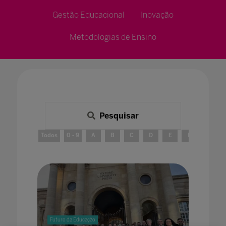
Gestão Educacional
Inovação
Metodologias de Ensino
Pesquisar
Todos
0 - 9
A
B
C
D
E
F
G
Futuro da Educação