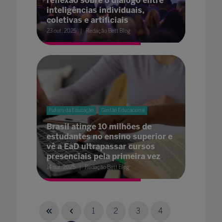
reflexão sobre o diálogo entre
inteligências individuais,
coletivas e artificiais
23 out. 2025
Redação Bett Blog
Futuro da Educação
Gestão Educacional
Brasil atinge 10 milhões de
estudantes no ensino superior e
vê a EaD ultrapassar cursos
presenciais pela primeira vez
14 out. 2025
Redação Bett Blog
1
2
3
4