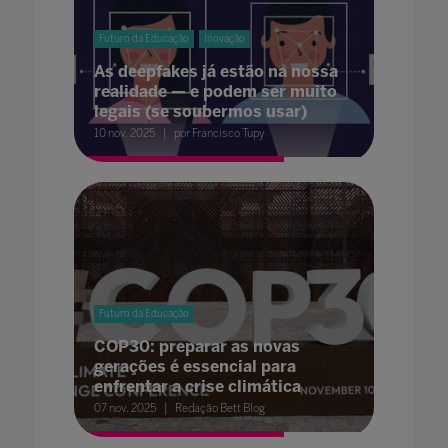
Futuro da Educação
Inovação
As deepfakes já estão na nossa
realidade — e podem ser muito
legais (se soubermos usar)
10 nov. 2025
por Francisco Tupy
Futuro da Educação
COP30: preparar as novas
gerações é essencial para
enfrentar a crise climática
07 nov. 2025
Redação Bett Blog