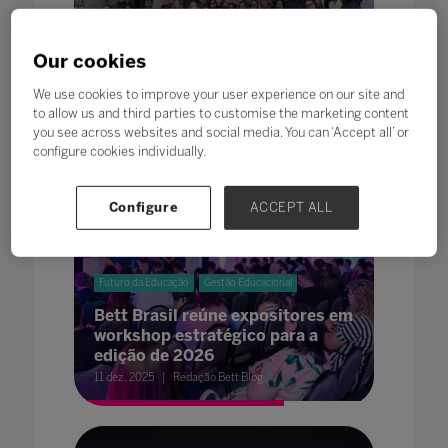
Delegação Bett UK 2026 se
prepara para imersão
Our cookies
educacional em Londres na
próxima semana
We use cookies to improve your user experience on our site and
12 jan. 2026
Redação Bett Blog
to allow us and third parties to customise the marketing content
you see across websites and social media. You can ‘Accept all’ or
configure cookies individually.
Configure
ACCEPT ALL
Futuro da Educação
Gestão Educacional
Bett Brasil reúne expositores em
workshop estratégico para a
edição de 2026
11 dez. 2025
Redação Bett Blog