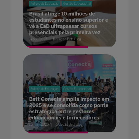
Futuro da Educação
Gestão Educacional
Brasil atinge 10 milhões de
estudantes no ensino superior e
vê a EaD ultrapassar cursos
presenciais pela primeira vez
14 out. 2025
Redação Bett Blog
Futuro da Educação
Gestão Educacional
Bett Conecta amplia impacto em
2025 e se consolida como ponte
estratégica entre gestores
educacionais e fornecedores
16 mai. 2025
Redação Bett Blog