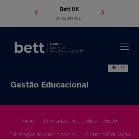
Bett Brasil
Bett Asia
Bett USA
Bett UK
23-24 Setembro 2026
8-10 November 2027
05-08 Mai 2026
20-22 Jan 2027
EN
PT
Gestão Educacional
Início
Diversidade, Equidade e Inclusão
Estratégias de Aprendizagem
Futuro da Educação