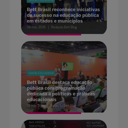
Gestão Educacional
Bett Brasil reconhece iniciativas
de sucesso na educação pública
em estados e municípios
06 mai. 2026
Redação Bett Blog
Gestão Educacional
Bett Brasil destaca educação
pública com programação
dedicada a políticas e práticas
educacionais
18 mar. 2026
Redação Bett Blog