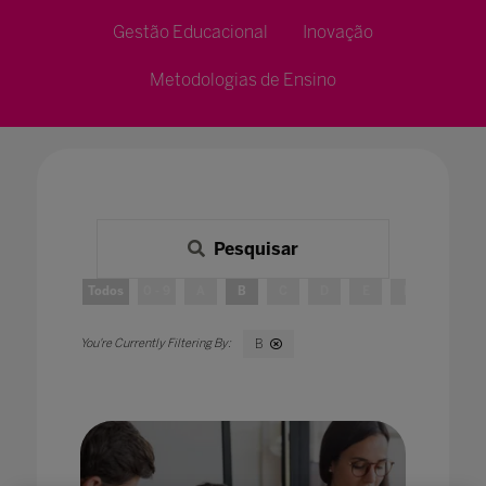
Gestão Educacional
Inovação
Metodologias de Ensino
Pesquisar
Todos
0 - 9
A
B
C
D
E
F
G
B