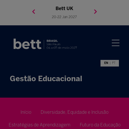
Bett Brasil
Bett Asia
Bett USA
Bett UK
23-24 Setembro 2026
8-10 November 2027
05-08 Mai 2026
20-22 Jan 2027
EN
PT
Gestão Educacional
Início
Diversidade, Equidade e Inclusão
Estratégias de Aprendizagem
Futuro da Educação