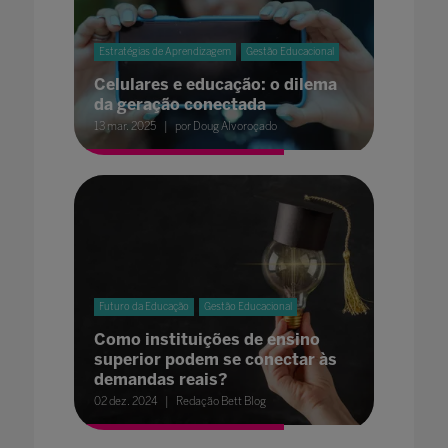
Estratégias de Aprendizagem
Gestão Educacional
Celulares e educação: o dilema
da geração conectada
13 mar. 2025
por Doug Alvoroçado
Futuro da Educação
Gestão Educacional
Como instituições de ensino
superior podem se conectar às
demandas reais?
02 dez. 2024
Redação Bett Blog