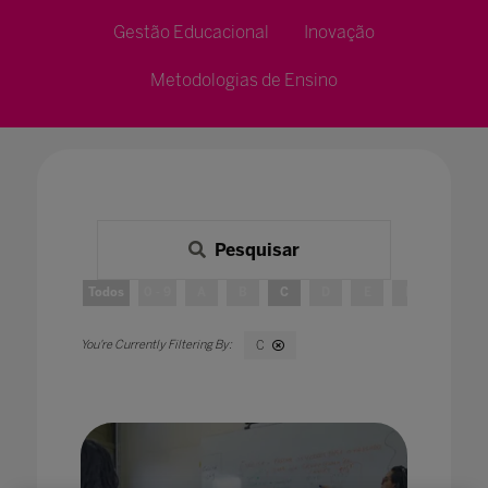
Gestão Educacional
Inovação
Metodologias de Ensino
Pesquisar
Todos
0 - 9
A
B
C
D
E
F
G
C