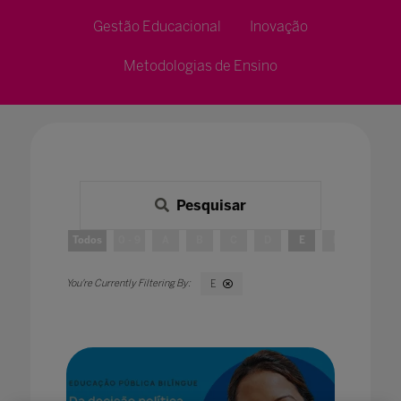
Gestão Educacional
Inovação
Metodologias de Ensino
Pesquisar
Todos
0 - 9
A
B
C
D
E
F
G
E