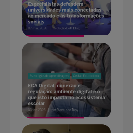
Especialistas defendem
universidades mais conectadas
ao mercado e às transformações
sociais
07 mai. 2026
Redação Bett Blog
Estratégias de Aprendizagem
Gestão Educacional
ECA Digital, conexão e
regulação: ambiente digital e o
que isto impacta no ecossistema
escolar
03 fev. 2026
por Francisco Tupy