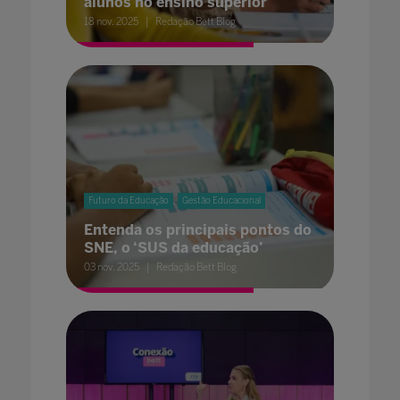
alunos no ensino superior
18 nov. 2025
Redação Bett Blog
Futuro da Educação
Gestão Educacional
Entenda os principais pontos do
SNE, o ‘SUS da educação’
03 nov. 2025
Redação Bett Blog