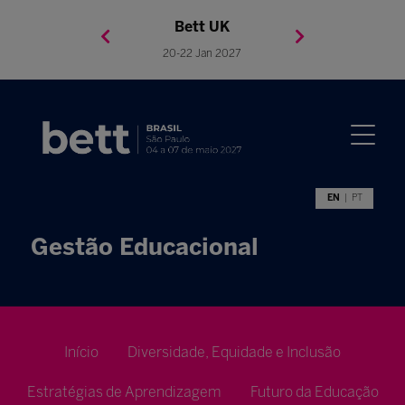
Bett Brasil
Bett Asia
Bett USA
Bett UK
23-24 Setembro 2026
8-10 November 2027
05-08 Mai 2026
20-22 Jan 2027
EN
PT
Gestão Educacional
Início
Diversidade, Equidade e Inclusão
Estratégias de Aprendizagem
Futuro da Educação